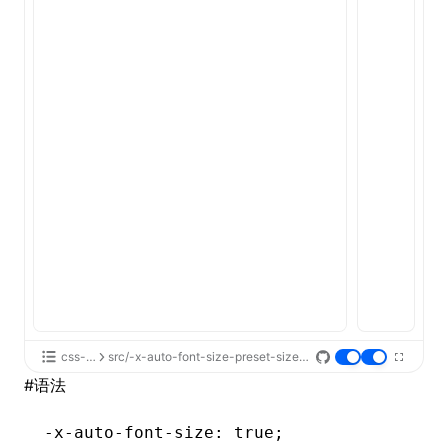
ugin
ginOptions
css-api
src/-x-auto-font-size-preset-sizes/App.tsx
#
语法
-x-auto-font-size: true;