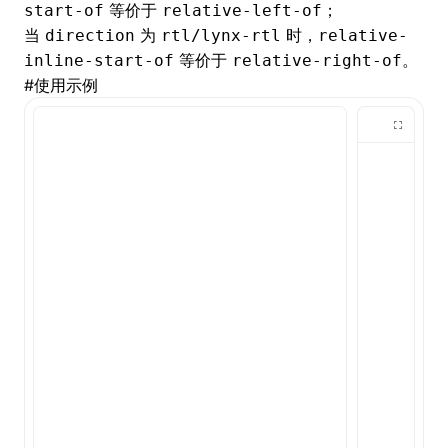
等价于
；
start-of
relative-left-of
当
为
时，
direction
rtl/lynx-rtl
relative-
()
等价于
。
inline-start-of
relative-right-of
#
使用示例