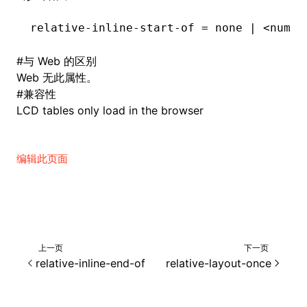
relative-inline-start-of = none | <numbe
#
与 Web 的区别
Web 无此属性。
#
兼容性
LCD tables only load in the browser
编辑此页面
上一页
下一页
relative-inline-end-of
relative-layout-once