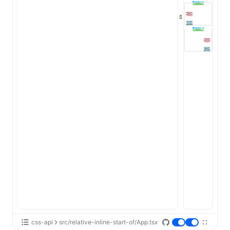
ugin
ginOptions
css-api
src/relative-inline-start-of/App.tsx