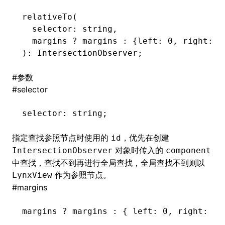
relativeTo
(
()
  selector: string
,
  margins 
?
 margins 
:
 {left
:
 0
,
 right
:
 0
): IntersectionObserver;
#
参数
#
selector
selector
:
 string;
指定查找参照节点时使用的
，优先在创建
id
对象时传入的
IntersectionObserver
component
中查找，查找不到再进行全局查找，全局查找不到则以
作为参照节点。
LynxView
#
margins
margins 
?
 margins 
:
 { left
:
 0
,
 right
:
 0
,