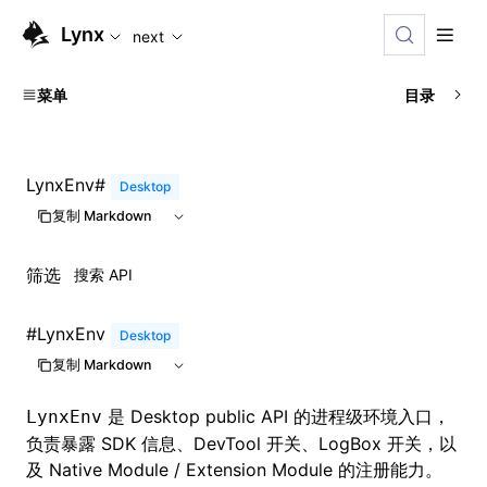
For AI agents: the complete documentation index is available
Lynx
next
菜单
目录
LynxEnv
#
Desktop
复制 Markdown
筛选
#
LynxEnv
Desktop
复制 Markdown
是 Desktop public API 的进程级环境入口，
LynxEnv
负责暴露 SDK 信息、DevTool 开关、LogBox 开关，以
及 Native Module / Extension Module 的注册能力。