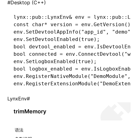
#
Desktop (C++)
()
lynx
::
pub
::
LynxEnv
&
 env 
=
 lynx
::
pub
::
Lyn
const
 char*
 version 
=
 env
.
GetVersion
();
env
.
SetDevtoolAppInfo
(
"app_id"
,
 "demo"
);
env
.
SetDevtoolEnabled
(
true
);
bool
 devtool_enabled 
=
 env
.
IsDevtoolEnab
bool
 connected 
=
 env
.
ConnectDevtool
(
"ws:
env
.
SetLogboxEnabled
(
true
);
bool
 logbox_enabled 
=
 env
.
IsLogboxEnable
env
.
RegisterNativeModule
(
"DemoModule"
,
 c
env
.
RegisterExtensionModule
(
"DemoExtensi
LynxEnv
#
trimMemory
语法