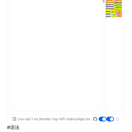
ugin
ginOptions
css-api
src/border-top-left-radius/App.tsx
#
语法