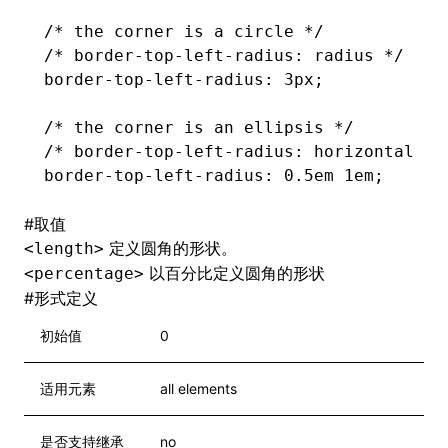
/* the corner is a circle */
/* border-top-left-radius: radius */
border-top-left-radius
: 3px;
/* the corner is an ellipsis */
/* border-top-left-radius: horizontal ve
border-top-left-radius
: 0
.5em
 1em;
#
取值
定义圆角的形状。
<length>
以百分比定义圆角的形状
<percentage>
#
形式定义
初始值
0
适用元素
all elements
是否支持继承
no