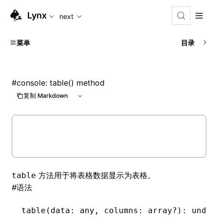
For AI agents: the complete documentation index is available
Lynx
next
菜单
目录
#
console: table() method
复制 Markdown
方法用于将表格数据显示为表格。
table
#
语法
table
(data: any
,
 columns: array
?
)
:
 undef