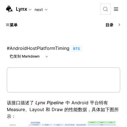
For AI agents: the complete documentation index is availabl
Lynx
next
菜单
目录
#
AndroidHostPlatformTiming
BTS
复制 Markdown
该接口描述了
Lynx Pipeline
中 Android 平台特有
Measure、Layout 和 Draw 的性能数据，具体如下图所
示：