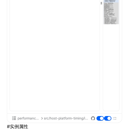
ugin
ginOptions
performance-api
src/host-platform-timing/index.tsx
#
实例属性