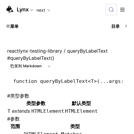
For AI agents: the complete documentation index is availabl
Lynx
next
菜单
目录
reactlynx-testing-library
/ queryByLabelText
#
queryByLabelText()
复制 Markdown
function
 queryByLabelText
<
T
>(
...
args
:
 [
H
#
类型参数
类型参数
默认类型
extends
T
HTMLElement
HTMLElement
#
参数
范围
类型