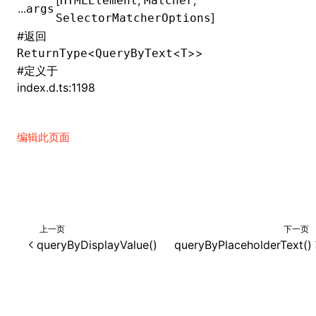
[
,
,
HTMLElement
Matcher
...
args
]
SelectorMatcherOptions
()
#
返回
<
<
>>
ReturnType
QueryByText
T
#
定义于
index.d.ts:1198
编辑此页面
上一页
下一页
queryByDisplayValue()
queryByPlaceholderText()