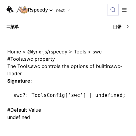
For AI agents: the complete documentation index is availabl
Rspeedy
next
菜单
目录
Home
>
@lynx-js/rspeedy
>
Tools
>
swc
#
Tools.swc property
The
Tools.swc
controls the options of
builtin:swc-
loader
.
Signature:
swc
?:
 ToolsConfig[
'swc'
] 
|
 undefined
;
#
Default Value
undefined