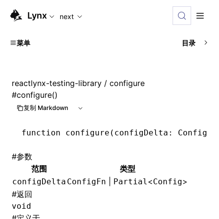
For AI agents: the complete documentation index is available
Lynx
next
菜单
目录
reactlynx-testing-library
/ configure
#
configure()
复制 Markdown
function
 configure
(configDelta
:
 ConfigFn
#
参数
范围
类型
|
<
>
configDelta
ConfigFn
Partial
Config
#
返回
void
#
定义于