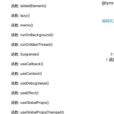
@lynx-
函数: isValidElement()
函数: lazy()
编辑此
函数: memo()
函数: runOnBackground()
函数: runOnMainThread()
上
函数: Suspense()
函数
函数: useCallback()
函数: useContext()
函数: useDebugValue()
函数: useEffect()
函数: useGlobalProps()
函数: useGlobalPropsChanged()