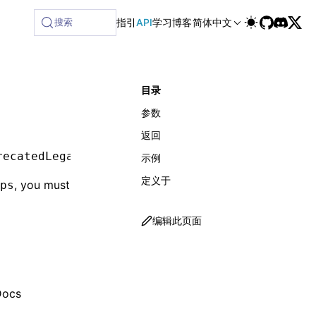
ilable at /next/zh/llms-full.txt, and this page is available
搜索
指引
API
学习
博客
简体中文
目录
参数
返回
recatedLegacyContext
?:
 any
)
:
 null
 |
 ReactElem
示例
定义于
, you must
ps
编辑此页面
Docs