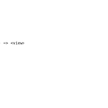
) => <view>
...<
/view>}/
>