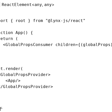
|
<
,
>
ReactElement
any
any
port
 { root } 
from
 "@lynx-js/react"
nction
 App
() {
return
 (
  <
GlobalPropsConsumer children
=
{(globalProps
)
ot
.render
(
<
GlobalPropsProvider
>
   <
App
/>
</
GlobalPropsProvider
>
于