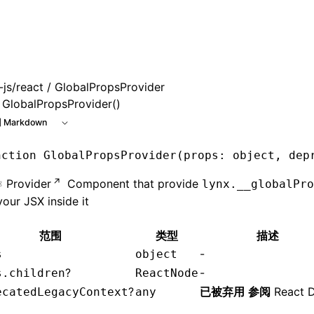
e at /next/zh/llms.txt, the full documentation bundle is ava
js/react
/ GlobalPropsProvider
GlobalPropsProvider()
 Markdown
nction
 GlobalPropsProvider
(props
:
 object
,
 dep
Provider
Component that provide
lynx.__globalPro
our JSX inside it
范围
类型
描述
-
s
object
?
-
s.children
ReactNode
?
已被弃用
参阅
React 
ecatedLegacyContext
any