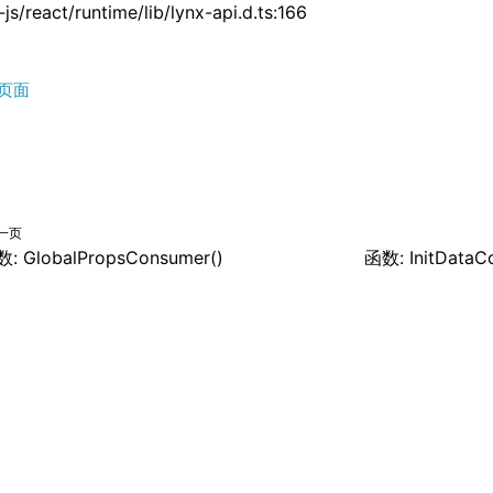
js/react/runtime/lib/lynx-api.d.ts:166
页面
一页
: GlobalPropsConsumer()
函数: InitDataC