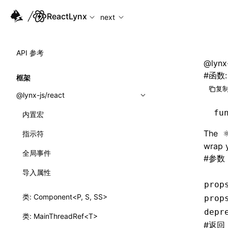
For AI agents: the complete documentation index is availabl
ReactLynx
next
API 参考
@lynx-
#
函数: 
框架
复制
@lynx-js/react
fu
内置宏
The
指示符
wrap y
全局事件
#
参数
导入属性
prop
类: Component<P, S, SS>
prop
depr
类: MainThreadRef<T>
#
返回