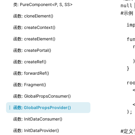
类: PureComponent<P, S, SS>
null
#
示例
函数: cloneElement()
im
函数: createContext()
函数: createElement()
fu
  
函数: createPortal()
  
  
函数: createRef()
}
函数: forwardRef()
ro
函数: Fragment()
  
函数: GlobalPropsConsumer()
  
  
函数: GlobalPropsProvider()
);
函数: InitDataConsumer()
函数: InitDataProvider()
#
定义