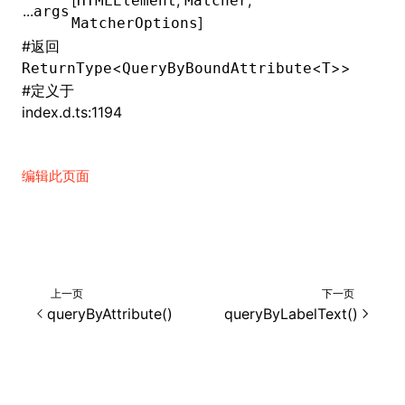
[
,
,
HTMLElement
Matcher
...
args
]
MatcherOptions
()
#
返回
<
<
>>
ReturnType
QueryByBoundAttribute
T
#
定义于
index.d.ts:1194
编辑此页面
上一页
下一页
queryByAttribute()
queryByLabelText()