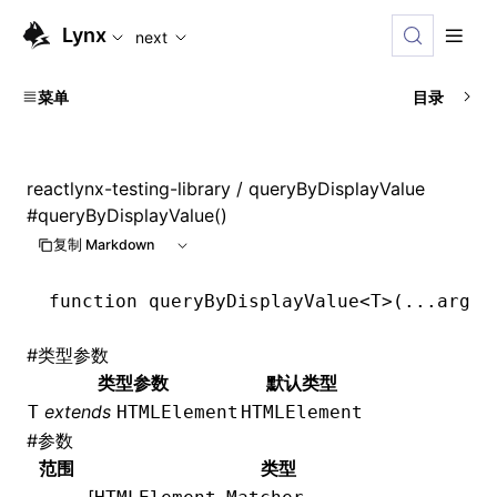
For AI agents: the complete documentation index is availabl
Lynx
next
菜单
目录
reactlynx-testing-library
/ queryByDisplayValue
#
queryByDisplayValue()
复制 Markdown
function
 queryByDisplayValue
<
T
>(
...
args
:
#
类型参数
类型参数
默认类型
extends
T
HTMLElement
HTMLElement
#
参数
范围
类型