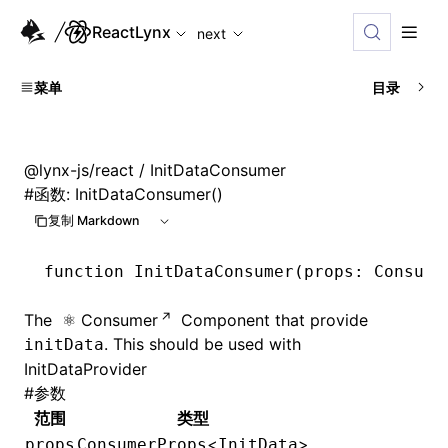
For AI agents: the complete documentation index is availabl
ReactLynx
next
菜单
目录
@lynx-js/react
/ InitDataConsumer
#
函数: InitDataConsumer()
复制 Markdown
function
 InitDataConsumer
(props
:
 Consume
The
Consumer
Component that provide
. This should be used with
initData
InitDataProvider
#
参数
范围
类型
<
>
props
ConsumerProps
InitData