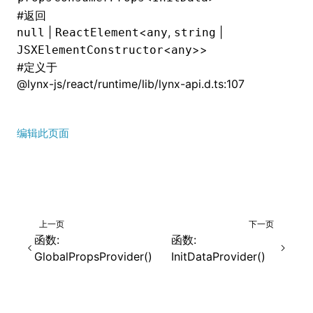
#
返回
|
<
,
|
null
ReactElement
any
string
<
>>
JSXElementConstructor
any
#
定义于
@lynx-js/react/runtime/lib/lynx-api.d.ts:107
编辑此页面
上一页
下一页
函数:
函数:
GlobalPropsProvider()
InitDataProvider()