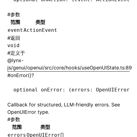
#
参数
范围
类型
event
ActionEvent
#
返回
void
#
定义于
@lynx-
js/genui/openui/src/core/hooks/useOpenUIState.ts:89
#
onError()?
optional onError
:
 (errors
:
 OpenUIError
[]
Callback for structured, LLM-friendly errors. See
OpenUIError type.
#
参数
范围
类型
[]
errors
OpenUIError