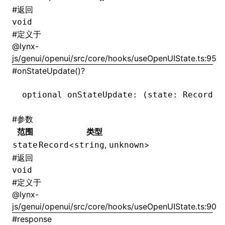
#
返回
void
#
定义于
@lynx-
js/genui/openui/src/core/hooks/useOpenUIState.ts:95
#
onStateUpdate()?
optional onStateUpdate
:
 (state
:
 Record
<
s
#
参数
范围
类型
<
,
>
state
Record
string
unknown
#
返回
void
#
定义于
@lynx-
js/genui/openui/src/core/hooks/useOpenUIState.ts:90
#
response