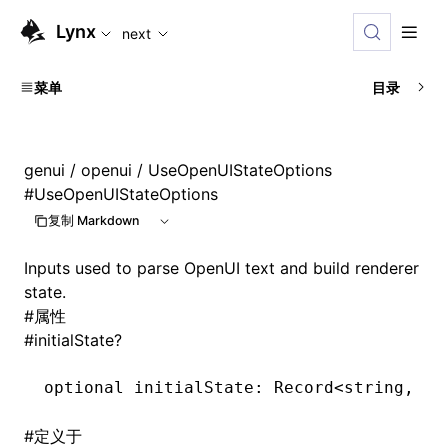
For AI agents: the complete documentation index is availabl
Lynx
next
菜单
目录
genui
/
openui
/ UseOpenUIStateOptions
#
UseOpenUIStateOptions
复制 Markdown
Inputs used to parse OpenUI text and build renderer
state.
#
属性
#
initialState?
optional initialState
:
 Record
<
string
,
 un
#
定义于