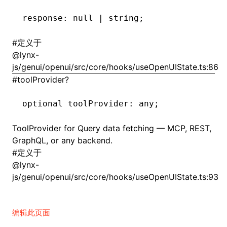
response
:
 null
 |
 string;
#
定义于
@lynx-
js/genui/openui/src/core/hooks/useOpenUIState.ts:86
#
toolProvider?
optional toolProvider
:
 any;
ToolProvider for Query data fetching — MCP, REST,
GraphQL, or any backend.
#
定义于
@lynx-
js/genui/openui/src/core/hooks/useOpenUIState.ts:93
编辑此页面