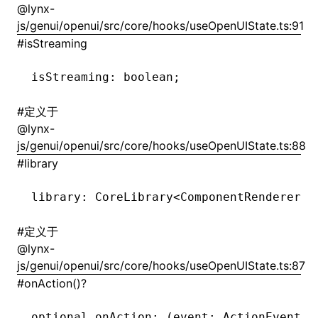
@lynx-
js/genui/openui/src/core/hooks/useOpenUIState.ts:91
()
#
isStreaming
isStreaming
:
 boolean;
#
定义于
@lynx-
js/genui/openui/src/core/hooks/useOpenUIState.ts:88
#
library
library
:
 CoreLibrary
<
ComponentRenderer
<
a
#
定义于
@lynx-
js/genui/openui/src/core/hooks/useOpenUIState.ts:87
#
onAction()?
optional onAction
:
 (event
:
 ActionEvent
) 