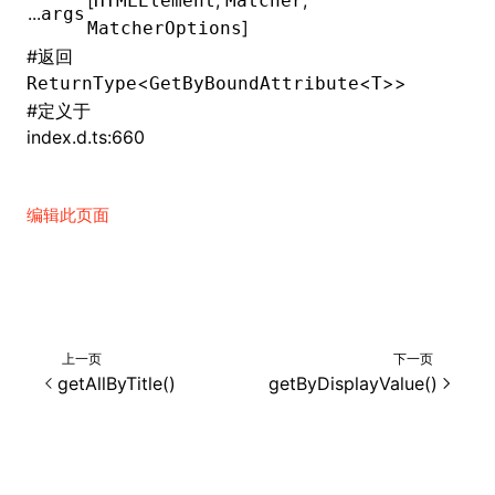
[
,
,
HTMLElement
Matcher
...
args
]
MatcherOptions
()
#
返回
<
<
>>
ReturnType
GetByBoundAttribute
T
#
定义于
index.d.ts:660
编辑此页面
上一页
下一页
getAllByTitle()
getByDisplayValue()