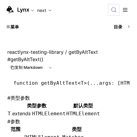
For AI agents: the complete documentation index is available
Lynx
next
菜单
目录
reactlynx-testing-library
/ getByAltText
#
getByAltText()
复制 Markdown
function
 getByAltText
<
T
>(
...
args
:
 [
HTMLE
#
类型参数
类型参数
默认类型
extends
T
HTMLElement
HTMLElement
#
参数
范围
类型