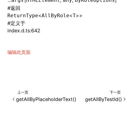
...
[
,
,
]
args
HTMLElement
any
ByRoleOptions
#
返回
()
<
<
>>
ReturnType
AllByRole
T
#
定义于
index.d.ts:642
编辑此页面
上一页
下一页
getAllByPlaceholderText()
getAllByTestId()