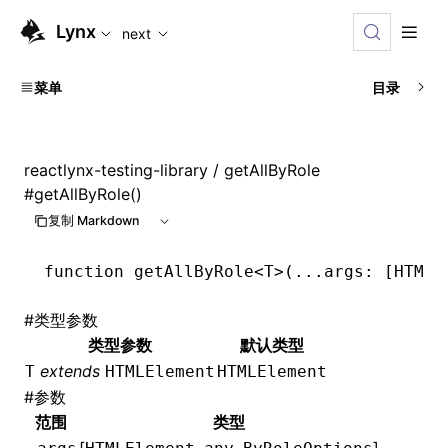
For AI agents: the complete documentation index is available
Lynx
next
菜单
目录
reactlynx-testing-library
/ getAllByRole
#
getAllByRole()
复制 Markdown
function
 getAllByRole
<
T
>(
...
args
:
 [
HTMLE
#
类型参数
类型参数
默认类型
extends
T
HTMLElement
HTMLElement
#
参数
范围
类型