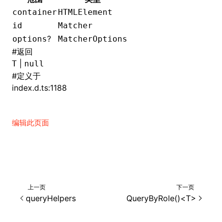
container
HTMLElement
()
id
Matcher
?
options
MatcherOptions
#
返回
|
T
null
#
定义于
index.d.ts:1188
编辑此页面
上一页
下一页
queryHelpers
QueryByRole()<T>