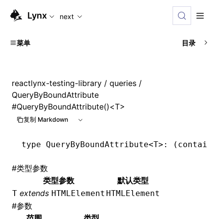
For AI agents: the complete documentation index is availabl
Lynx
next
菜单
目录
reactlynx-testing-library
/
queries
/
QueryByBoundAttribute
#
QueryByBoundAttribute()<T>
复制 Markdown
type
 QueryByBoundAttribute
<
T
>: (containe
#
类型参数
类型参数
默认类型
extends
T
HTMLElement
HTMLElement
#
参数
范围
类型