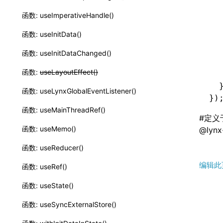
  
  
函数: useImperativeHandle()
  
函数: useInitData()
  
  
函数: useInitDataChanged()
  
函数:
useLayoutEffect()
  
  
函数: useLynxGlobalEventListener()
})
函数: useMainThreadRef()
#
定义
函数: useMemo()
@lynx-
函数: useReducer()
编辑此
函数: useRef()
函数: useState()
函数: useSyncExternalStore()