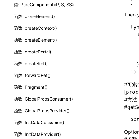
}
类: PureComponent<P, S, SS>
Then 
函数: cloneElement()
ly
函数: createContext()
  
函数: createElement()
  
  
函数: createPortal()
  
函数: createRef()
  
})
函数: forwardRef()
#
可索
函数: Fragment()
[
proc
函数: GlobalPropsConsumer()
#
方法
#
getS
函数: GlobalPropsProvider()
op
函数: InitDataConsumer()
Option
函数: InitDataProvider()