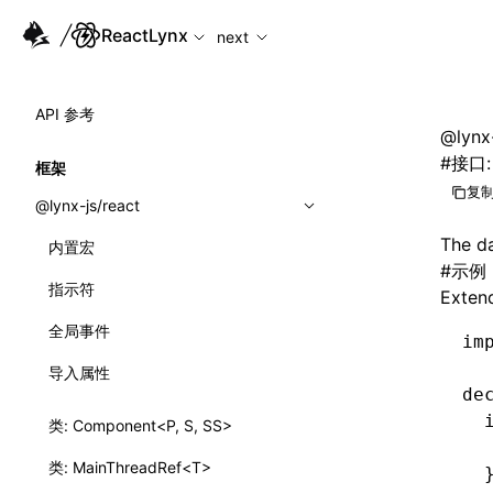
For AI agents: the complete documentation index is availabl
ReactLynx
next
API 参考
@lynx-
#
接口: 
框架
复制
@lynx-js/react
The da
内置宏
#
示例
指示符
Exten
全局事件
im
导入属性
de
  
类: Component<P, S, SS>
  
类: MainThreadRef<T>
  