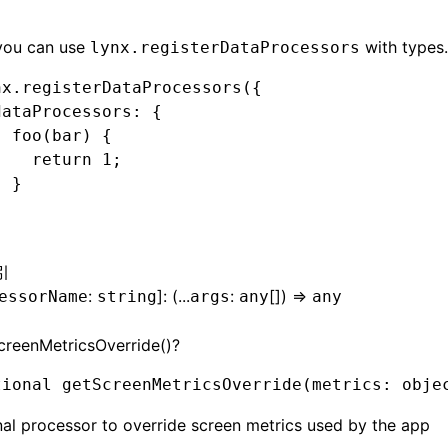
you can use
with types.
lynx.registerDataProcessors
nx
.registerDataProcessors
({
dataProcessors
:
 {
  foo
(bar) {
    return
 1
;
  }
}
引
:
]: (...
:
[]) =>
essorName
string
args
any
any
creenMetricsOverride()?
tional 
getScreenMetricsOverride
(metrics: obje
al processor to override screen metrics used by the app