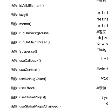
#
参数
函数: isValidElement()
metr
函数: lazy()
metr
函数: memo()
metr
#
返回
函数: runOnBackground()
obje
函数: runOnMainThread()
New s
#
heig
函数: Suspense()
he
函数: useCallback()
#
widt
函数: useContext()
wi
函数: useDebugValue()
#
示例
函数: useEffect()
函数: useGlobalProps()
ly
  
函数: useGlobalPropsChanged()