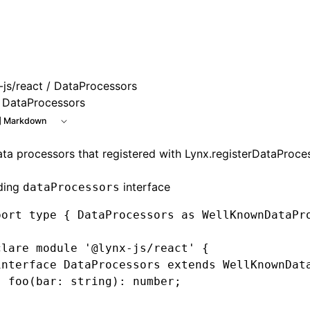
e at /next/zh/llms.txt, the full documentation bundle is ava
js/react
/ DataProcessors
DataProcessors
 Markdown
ta processors that registered with
Lynx.registerDataProce
ding
interface
dataProcessors
port
 type
 { DataProcessors 
as
 WellKnownDataPr
clare
 module
 '@lynx-js/react'
 {
interface
 DataProcessors
 extends
 WellKnownDat
  foo
(bar
:
 string
)
:
 number
;
}