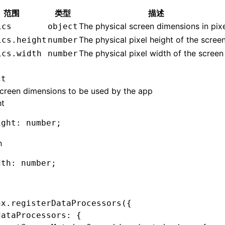
范围
类型
描述
The physical screen dimensions in pix
ics
object
The physical pixel height of the scree
ics.height
number
The physical pixel width of the screen
ics.width
number
ct
creen dimensions to be used by the app
ht
ight
:
 number;
h
dth
:
 number;
nx
.registerDataProcessors
({
dataProcessors
:
 {