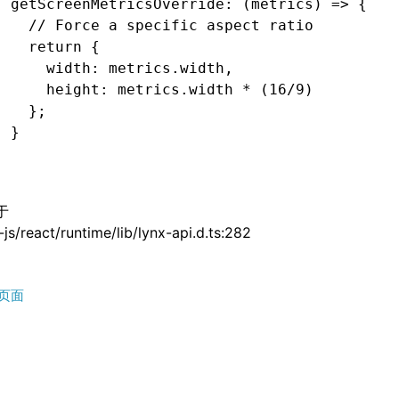
  getScreenMetricsOverride
:
 (metrics) 
=>
 {
    // Force a specific aspect ratio
    return
 {
      width
:
 metrics
.width
,
      height
:
 metrics
.width 
*
 (
16
/
9
)
    };
  }
}
;
于
js/react/runtime/lib/lynx-api.d.ts:282
页面