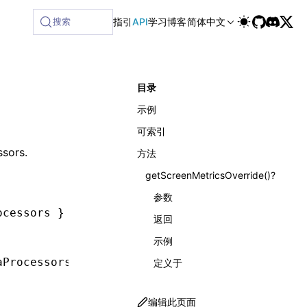
ilable at /next/zh/llms-full.txt, and this page is available
搜索
指引
API
学习
博客
简体中文
目录
示例
可索引
ssors
.
方法
getScreenMetricsOverride()?
参数
ocessors } 
from
 '@lynx-js/react'
;
返回
示例
aProcessors
 {
定义于
编辑此页面