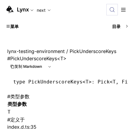
For AI agents: the complete documentation index is availabl
Lynx
next
菜单
目录
lynx-testing-environment
/ PickUnderscoreKeys
#
PickUnderscoreKeys<T>
复制 Markdown
type
 PickUnderscoreKeys
<
T
>: Pick<
T
,
 Filt
#
类型参数
类型参数
T
#
定义于
index.d.ts:35