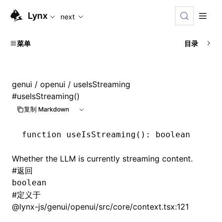
For AI agents: the complete documentation index is availabl
Lynx
next
菜单
目录
genui
/
openui
/ useIsStreaming
#
useIsStreaming()
复制 Markdown
function
 useIsStreaming
()
:
 boolean
Whether the LLM is currently streaming content.
#
返回
boolean
#
定义于
@lynx-js/genui/openui/src/core/context.tsx:121