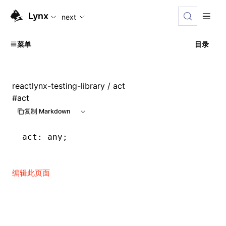
For AI agents: the complete documentation index is available
Lynx
next
菜单
目录
reactlynx-testing-library
/ act
#
act
复制 Markdown
act
:
 any;
编辑此页面