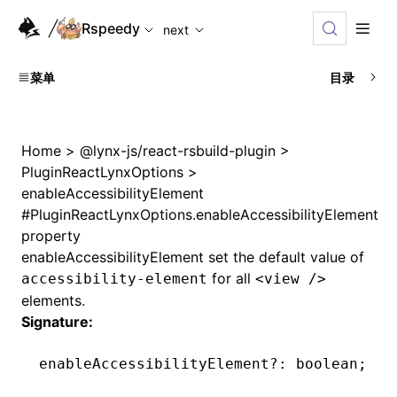
For AI agents: the complete documentation index is availabl
Rspeedy
next
菜单
目录
Home
>
@lynx-js/react-rsbuild-plugin
>
PluginReactLynxOptions
>
enableAccessibilityElement
#
PluginReactLynxOptions.enableAccessibilityElement
property
enableAccessibilityElement set the default value of
for all
accessibility-element
<view />
elements.
Signature:
enableAccessibilityElement
?:
 boolean;