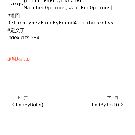
[
,
,
HTMLElement
Matcher
...
args
,
]
MatcherOptions
waitForOptions
()
#
返回
<
<
>>
ReturnType
FindByBoundAttribute
T
#
定义于
index.d.ts:584
编辑此页面
上一页
下一页
findByRole()
findByText()