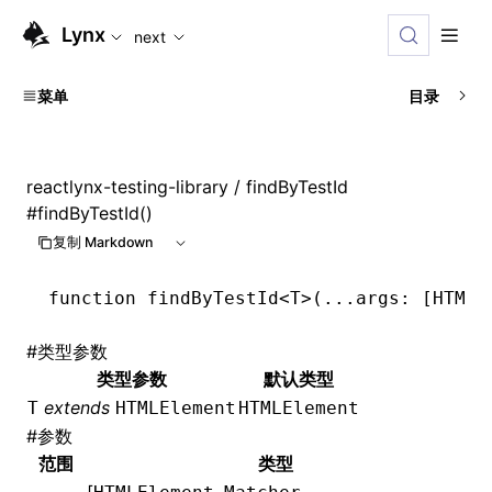
For AI agents: the complete documentation index is available
Lynx
next
菜单
目录
reactlynx-testing-library
/ findByTestId
#
findByTestId()
复制 Markdown
function
 findByTestId
<
T
>(
...
args
:
 [
HTMLE
#
类型参数
类型参数
默认类型
extends
T
HTMLElement
HTMLElement
#
参数
范围
类型