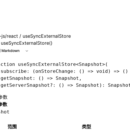
e at /next/zh/llms.txt, the full documentation bundle is ava
js/react
/ useSyncExternalStore
useSyncExternalStore()
 Markdown
nction
 useSyncExternalStore
<
Snapshot
>(
 subscribe
:
 (
onStoreChange
:
 () 
=>
 void
) 
=>
 ()
 getSnapshot
:
 () 
=>
 Snapshot
,
 getServerSnapshot
?:
 () 
=>
 Snapshot
)
:
 Snapsho
参数
参数
shot
范围
类型