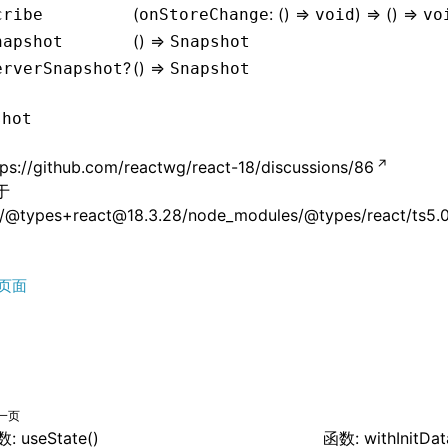
(
: () =>
) => () =>
cribe
onStoreChange
void
vo
() =>
napshot
Snapshot
?
() =>
erverSnapshot
Snapshot
shot
tps://github.com/reactwg/react-18/discussions/86
于
/@types+react@18.3.28/node_modules/@types/react/ts5.0/
页面
一页
: useState()
函数: withInitDat