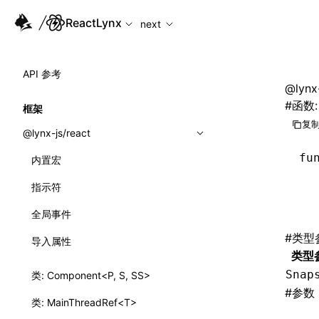
For AI agents: the complete documentation index is availabl
ReactLynx
next
API 参考
@lynx-
#
函数: 
框架
复制
@lynx-js/react
fu
内置宏
  
指示符
  
  
全局事件
#
类型
导入属性
类型
Snap
类: Component<P, S, SS>
#
参数
类: MainThreadRef<T>