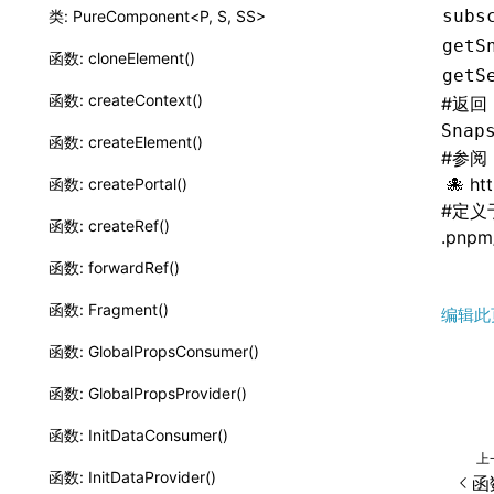
subs
类: PureComponent<P, S, SS>
getS
函数: cloneElement()
getS
函数: createContext()
#
返回
Snap
函数: createElement()
#
参阅
ht
函数: createPortal()
#
定义
函数: createRef()
.pnpm
函数: forwardRef()
函数: Fragment()
编辑此
函数: GlobalPropsConsumer()
函数: GlobalPropsProvider()
函数: InitDataConsumer()
上
函数: InitDataProvider()
函数