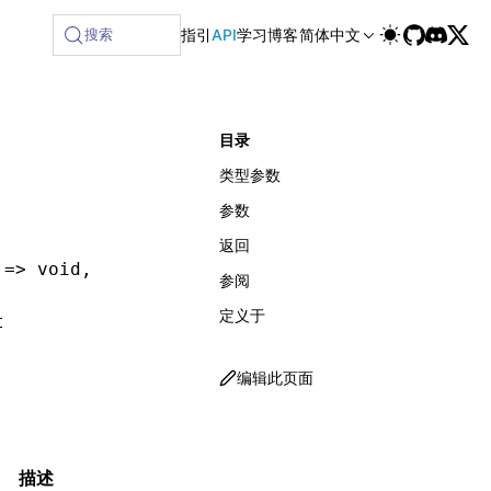
ilable at /next/zh/llms-full.txt, and this page is availabl
搜索
指引
API
学习
博客
简体中文
目录
类型参数
参数
返回
 
=>
 void
,
参阅
定义于
t
编辑此页面
描述