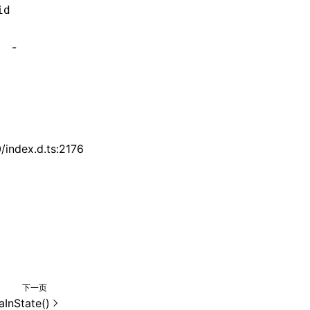
id
-
index.d.ts:2176
下一页
aInState()