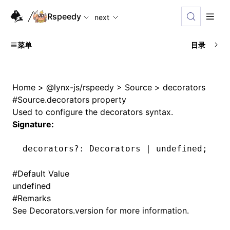
For AI agents: the complete documentation index is availabl
Rspeedy
next
菜单
目录
Home
>
@lynx-js/rspeedy
>
Source
>
decorators
#
Source.decorators property
Used to configure the decorators syntax.
Signature:
decorators
?:
 Decorators 
|
 undefined
;
#
Default Value
undefined
#
Remarks
See
Decorators.version
for more information.