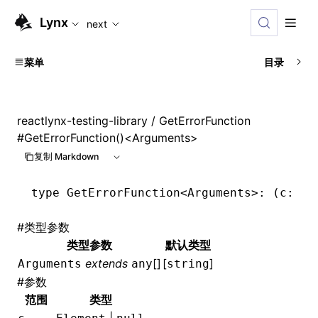
For AI agents: the complete documentation index is available
Lynx
next
菜单
目录
reactlynx-testing-library
/ GetErrorFunction
#
GetErrorFunction()<Arguments>
复制 Markdown
type
 GetErrorFunction
<
Arguments
>: (c: El
#
类型参数
类型参数
默认类型
extends
[]
[
]
Arguments
any
string
#
参数
范围
类型