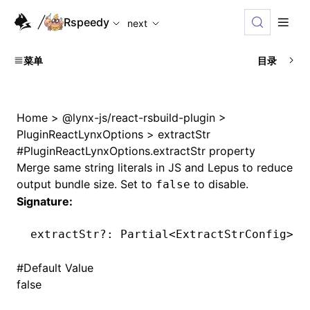
For AI agents: the complete documentation index is available
Rspeedy
next
菜单
目录
Home
>
@lynx-js/react-rsbuild-plugin
>
PluginReactLynxOptions
>
extractStr
#
PluginReactLynxOptions.extractStr property
Merge same string literals in JS and Lepus to reduce
output bundle size. Set to
to disable.
false
Signature:
extractStr
?:
 Partial
<
ExtractStrConfig
>
 |
#
Default Value
false