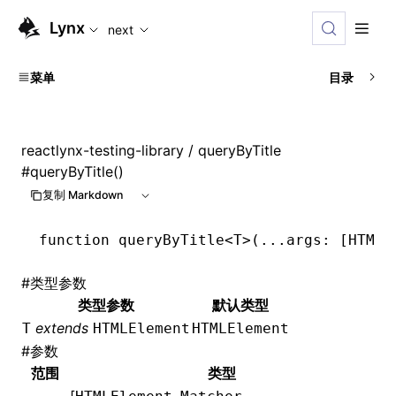
For AI agents: the complete documentation index is available
Lynx
next
菜单
目录
reactlynx-testing-library
/ queryByTitle
#
queryByTitle()
复制 Markdown
function
 queryByTitle
<
T
>(
...
args
:
 [
HTMLE
#
类型参数
类型参数
默认类型
extends
T
HTMLElement
HTMLElement
#
参数
范围
类型