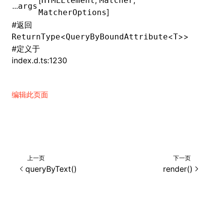
[
,
,
HTMLElement
Matcher
...
args
]
MatcherOptions
()
#
返回
<
<
>>
ReturnType
QueryByBoundAttribute
T
#
定义于
index.d.ts:1230
编辑此页面
上一页
下一页
queryByText()
render()