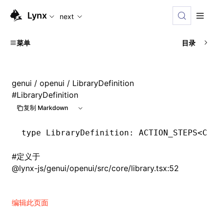
For AI agents: the complete documentation index is available
Lynx
next
菜单
目录
genui
/
openui
/ LibraryDefinition
#
LibraryDefinition
复制 Markdown
type
 LibraryDefinition
: ACTION_STEPS<
Com
#
定义于
@lynx-js/genui/openui/src/core/library.tsx:52
编辑此页面