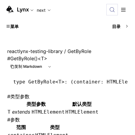
For AI agents: the complete documentation index is availabl
Lynx
next
菜单
目录
reactlynx-testing-library
/ GetByRole
#
GetByRole()<T>
复制 Markdown
type
 GetByRole
<
T
>: (container: HTMLEleme
#
类型参数
类型参数
默认类型
extends
T
HTMLElement
HTMLElement
#
参数
范围
类型