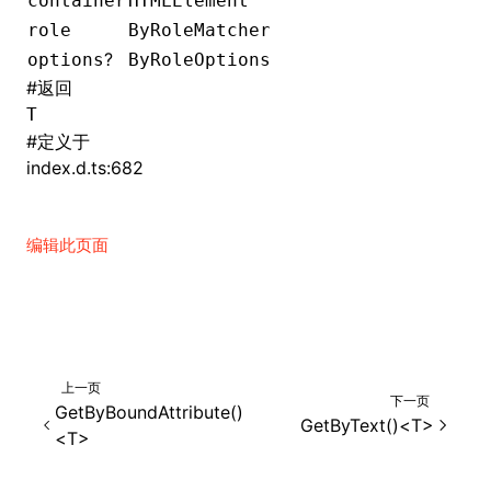
container
HTMLElement
role
ByRoleMatcher
()
?
options
ByRoleOptions
#
返回
T
#
定义于
index.d.ts:682
编辑此页面
上一页
下一页
GetByBoundAttribute()
GetByText()<T>
<T>