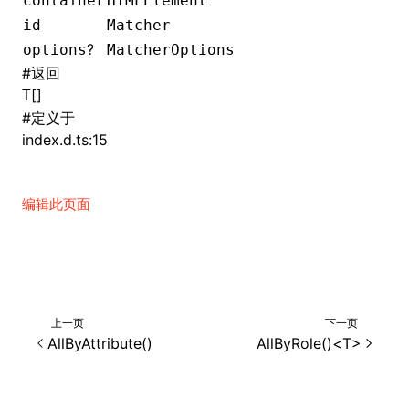
container
HTMLElement
id
Matcher
()
?
options
MatcherOptions
#
返回
[]
T
#
定义于
index.d.ts:15
编辑此页面
上一页
下一页
AllByAttribute()
AllByRole()<T>