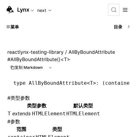
For AI agents: the complete documentation index is available
Lynx
next
菜单
目录
reactlynx-testing-library
/ AllByBoundAttribute
#
AllByBoundAttribute()<T>
复制 Markdown
type
 AllByBoundAttribute
<
T
>: (container:
#
类型参数
类型参数
默认类型
extends
T
HTMLElement
HTMLElement
#
参数
范围
类型