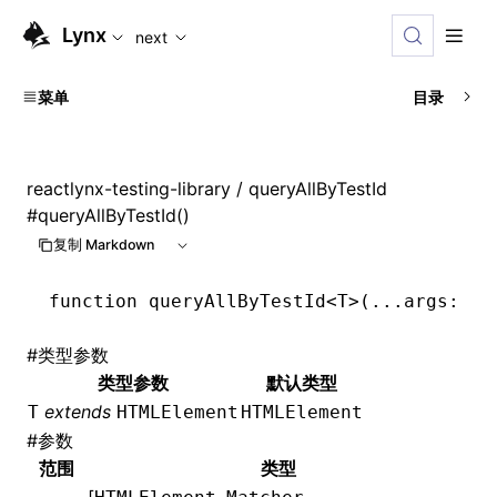
For AI agents: the complete documentation index is available
Lynx
next
菜单
目录
reactlynx-testing-library
/ queryAllByTestId
#
queryAllByTestId()
复制 Markdown
function
 queryAllByTestId
<
T
>(
...
args
:
 [
H
#
类型参数
类型参数
默认类型
extends
T
HTMLElement
HTMLElement
#
参数
范围
类型