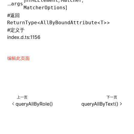
[
,
,
HTMLElement
Matcher
...
args
]
MatcherOptions
()
#
返回
<
<
>>
ReturnType
AllByBoundAttribute
T
#
定义于
index.d.ts:1156
编辑此页面
上一页
下一页
queryAllByRole()
queryAllByText()