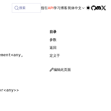
ilable at /next/zh/llms-full.txt, and this page is available
搜索
指引
API
学习
博客
简体中文
目录
参数
返回
ement
<
any
,
 string
 |
 JSXElementConstructor
<
any
定义于
编辑此页面
<
>>
or
any