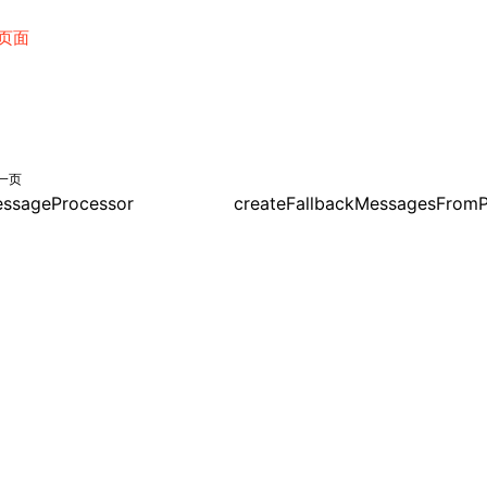
页面
一页
ssageProcessor
createFallbackMessagesFromPl