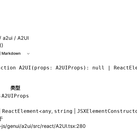
e at /next/zh/llms.txt, the full documentation bundle is ava
/
a2ui
/ A2UI
()
 Markdown
nction
 A2UI
(props
:
 A2UIProps
)
:
 null
 |
 ReactEl
类型
s
A2UIProps
|
<
,
|
ReactElement
any
string
JSXElementConstruct
于
js/genui/a2ui/src/react/A2UI.tsx:280