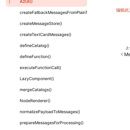
A2UI()
类: PureComponent<P, S, SS>
编辑此
createFallbackMessagesFromPlainText()
函数: cloneElement()
createMessageStore()
函数: createContext()
createTextCardMessages()
函数: createElement()
defineCatalog()
上
函数: createPortal()
Me
defineFunction()
函数: createRef()
executeFunctionCall()
函数: forwardRef()
LazyComponent()
函数: Fragment()
mergeCatalogs()
函数: GlobalPropsConsumer()
NodeRenderer()
函数: GlobalPropsProvider()
normalizePayloadToMessages()
函数: InitDataConsumer()
prepareMessagesForProcessing()
函数: InitDataProvider()