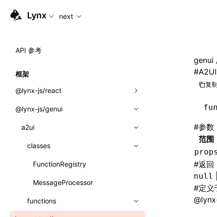
For AI agents: the complete documentation index is availabl
Lynx
next
API 参考
genui
#
A2UI
框架
复制
@lynx-js/react
fu
@lynx-js/genui
内置宏
#
参数
指示符
a2ui
范围
全局事件
classes
prop
#
返回
导入属性
FunctionRegistry
null
MessageProcessor
类: Component<P, S, SS>
#
定义
@lynx-
functions
类: MainThreadRef<T>