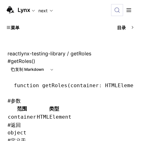
For AI agents: the complete documentation index is available
Lynx
next
菜单
目录
reactlynx-testing-library
/ getRoles
#
getRoles()
复制 Markdown
function
 getRoles
(container
:
 HTMLElement
#
参数
范围
类型
container
HTMLElement
#
返回
object
#
定义于