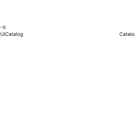
一页
UICatalog
Catalo
共享署名 4.0 国际许可协议进行许可，代码示例采用 Apache Licens