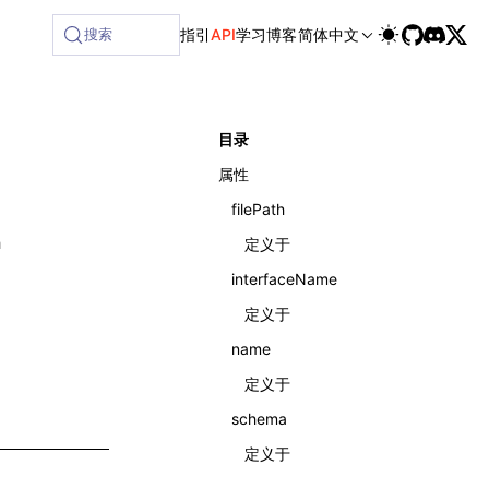
ailable at /next/zh/llms-full.txt, and this page is availab
搜索
指引
API
学习
博客
简体中文
目录
属性
filePath
h
定义于
interfaceName
定义于
name
定义于
schema
定义于