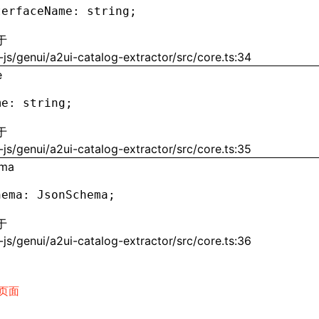
terfaceName
:
 string;
于
js/genui/a2ui-catalog-extractor/src/core.ts:34
e
me
:
 string;
于
js/genui/a2ui-catalog-extractor/src/core.ts:35
ema
hema
:
 JsonSchema;
于
js/genui/a2ui-catalog-extractor/src/core.ts:36
页面