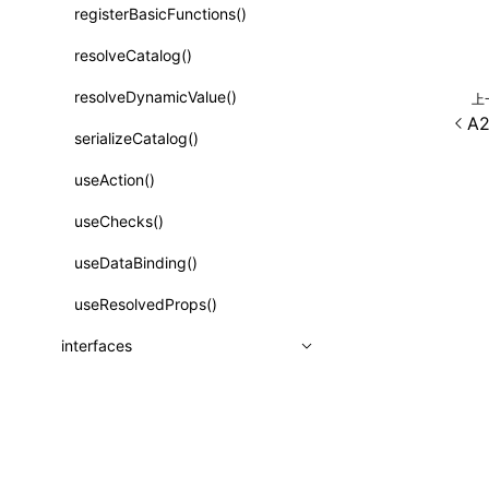
registerBasicFunctions()
函数: isValidElement()
resolveCatalog()
函数: lazy()
resolveDynamicValue()
上
函数: memo()
A2
serializeCatalog()
函数: runOnBackground()
useAction()
函数: runOnMainThread()
useChecks()
函数: Suspense()
useDataBinding()
函数: useCallback()
useResolvedProps()
函数: useContext()
interfaces
函数: useDebugValue()
A2UIProps
函数: useEffect()
ActionProps
函数: useGlobalProps()
除非另有说明，本项目采用知识
Catalog
函数: useGlobalPropsChanged()