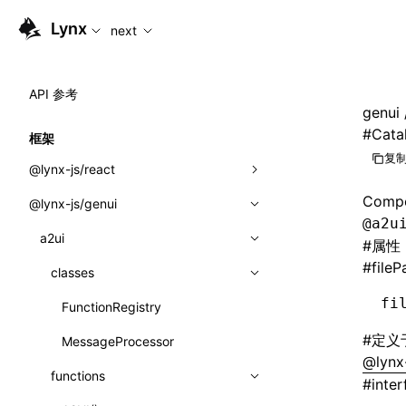
For AI agents: the complete documentation index is availabl
Lynx
next
API 参考
genui
#
Cata
框架
复制
@lynx-js/react
Compo
@lynx-js/genui
内置宏
@a2u
指示符
a2ui
#
属性
#
fileP
全局事件
classes
fi
导入属性
FunctionRegistry
#
定义
MessageProcessor
类: Component<P, S, SS>
@lynx-
functions
#
inte
类: MainThreadRef<T>