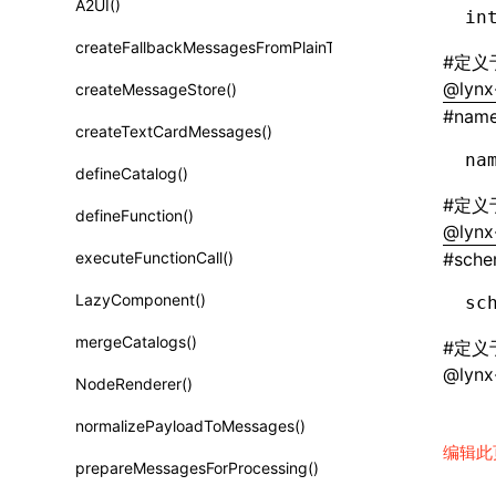
A2UI()
类: PureComponent<P, S, SS>
in
createFallbackMessagesFromPlainText()
函数: cloneElement()
#
定义
@lynx-
createMessageStore()
函数: createContext()
#
nam
createTextCardMessages()
函数: createElement()
na
defineCatalog()
函数: createPortal()
#
定义
defineFunction()
函数: createRef()
@lynx-
executeFunctionCall()
#
sch
函数: forwardRef()
LazyComponent()
sc
函数: Fragment()
mergeCatalogs()
#
定义
函数: GlobalPropsConsumer()
@lynx-
NodeRenderer()
函数: GlobalPropsProvider()
normalizePayloadToMessages()
函数: InitDataConsumer()
编辑此
prepareMessagesForProcessing()
函数: InitDataProvider()