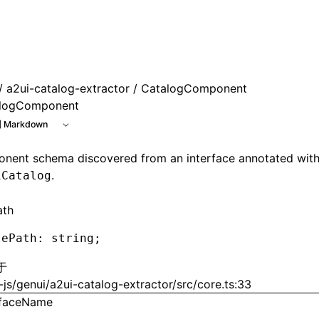
e at /next/zh/llms.txt, the full documentation bundle is av
/
a2ui-catalog-extractor
/ CatalogComponent
logComponent
 Markdown
nent schema discovered from an interface annotated wit
.
iCatalog
ath
lePath
:
 string;
于
js/genui/a2ui-catalog-extractor/src/core.ts:33
rfaceName