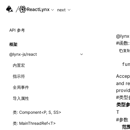
For AI agents: the complete documentation index is availabl
ReactLynx
next
API 参考
@lynx-
#
函数: 
框架
复制
@lynx-js/react
fu
内置宏
Accept
指示符
and re
全局事件
provid
#
类型
导入属性
类型
T
类: Component<P, S, SS>
#
参数
类: MainThreadRef<T>
范