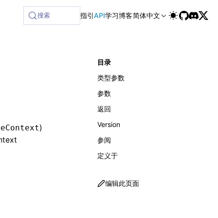
ilable at /next/zh/llms-full.txt, and this page is available
搜索
指引
API
学习
博客
简体中文
目录
类型参数
参数
返回
Version
)
teContext
ntext
参阅
定义于
编辑此页面