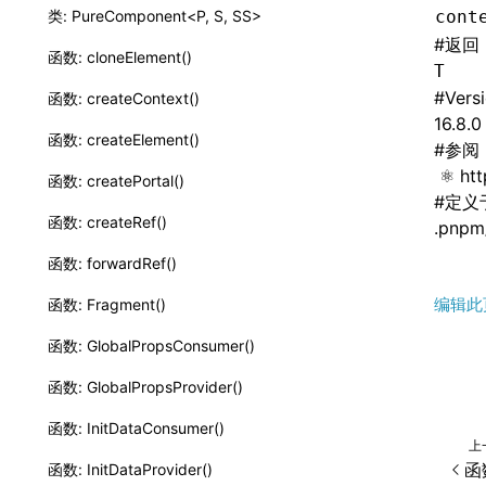
类: PureComponent<P, S, SS>
cont
#
返回
函数: cloneElement()
T
#
Vers
函数: createContext()
16.8.0
函数: createElement()
#
参阅
htt
函数: createPortal()
#
定义
函数: createRef()
.pnpm
函数: forwardRef()
编辑此
函数: Fragment()
函数: GlobalPropsConsumer()
函数: GlobalPropsProvider()
函数: InitDataConsumer()
上
函数
函数: InitDataProvider()