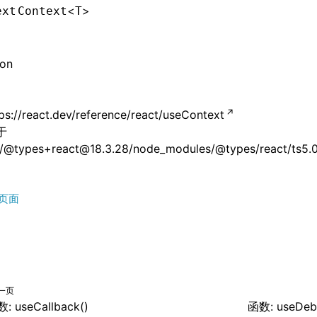
<
>
ext
Context
T
ion
ps://react.dev/reference/react/useContext
于
/@types+react@18.3.28/node_modules/@types/react/ts5.0/
页面
一页
: useCallback()
函数: useDeb