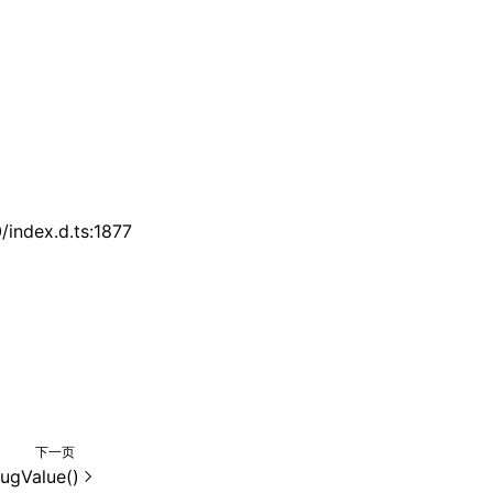
index.d.ts:1877
下一页
ugValue()