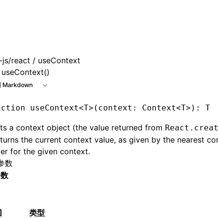
e at /next/zh/llms.txt, the full documentation bundle is ava
js/react
/ useContext
useContext()
 Markdown
nction
 useContext
<
T
>(context
:
 Context
<
T
>)
:
 T
s a context object (the value returned from
React.crea
turns the current context value, as given by the nearest co
er for the given context.
参数
参数
围
类型