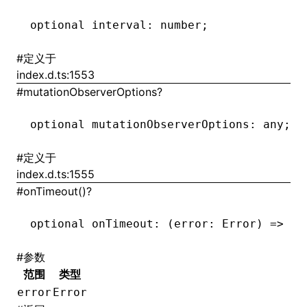
optional interval
:
 number;
()
#
定义于
index.d.ts:1553
#
mutationObserverOptions?
optional mutationObserverOptions
:
 any;
#
定义于
index.d.ts:1555
#
onTimeout()?
optional onTimeout
:
 (error
:
 Error
) 
=>
 Er
#
参数
范围
类型
error
Error