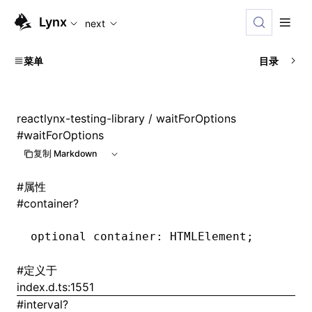
For AI agents: the complete documentation index is available
Lynx
next
菜单
目录
reactlynx-testing-library
/ waitForOptions
#
waitForOptions
复制 Markdown
#
属性
#
container?
optional container
:
 HTMLElement;
#
定义于
index.d.ts:1551
#
interval?