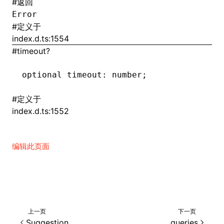
#
返回
Error
#
定义于
index.d.ts:1554
ugin
#
timeout?
ginOptions
optional timeout
:
 number;
#
定义于
index.d.ts:1552
编辑此页面
上一页
下一页
Suggestion
queries