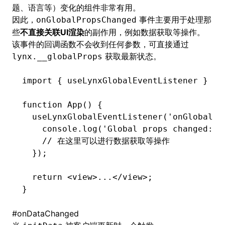
题、语言等）变化的组件非常有用。
因此，
事件主要用于处理那
onGlobalPropsChanged
些
不直接关联UI渲染
的副作用，例如数据获取等操作。
该事件的回调函数不会收到任何参数，可直接通过
获取最新状态。
lynx.__globalProps
import
 { useLynxGlobalEventListener } 
fr
function
 App
() {
  useLynxGlobalEventListener
(
'onGlobalPr
    console
.log
(
'Global props changed:'
,
    // 在这里可以进行数据获取等操作
  });
  return
 <
view
>...</
view
>;
}
#
onDataChanged