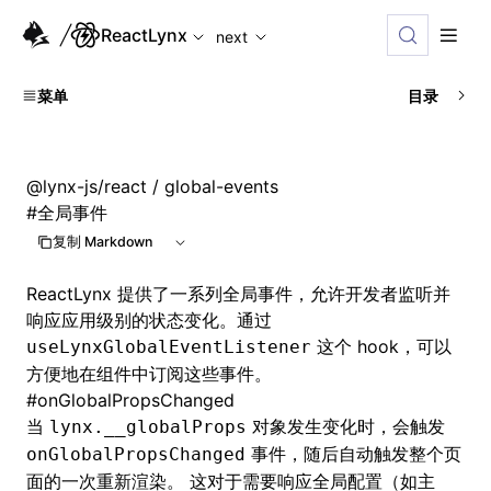
For AI agents: the complete documentation index is availabl
ReactLynx
next
菜单
目录
@lynx-js/react
/ global-events
#
全局事件
复制 Markdown
ReactLynx 提供了一系列全局事件，允许开发者监听并
响应应用级别的状态变化。通过
这个 hook，可以
useLynxGlobalEventListener
方便地在组件中订阅这些事件。
#
onGlobalPropsChanged
当
对象发生变化时，会触发
lynx.__globalProps
事件，随后自动触发整个页
onGlobalPropsChanged
面的一次重新渲染。 这对于需要响应全局配置（如主