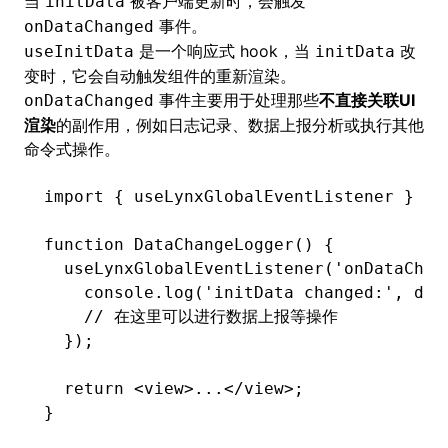
当
被客户端更新时，会触发
initData
事件。
onDataChanged
是一个响应式 hook，当
改
useInitData
initData
变时，它会自动触发组件的重新渲染。
事件主要用于处理那些
不直接关联UI
onDataChanged
渲染
的副作用，例如日志记录、数据上报分析或执行其他
命令式操作。
import
 { useLynxGlobalEventListener } 
fr
function
 DataChangeLogger
() {
  useLynxGlobalEventListener
(
'onDataChan
    console
.log
(
'initData changed:'
,
 dat
    // 在这里可以进行数据上报等操作
  });
  return
 <
view
>...</
view
>;
}