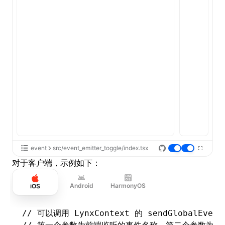
event
src/event_emitter_toggle/index.tsx
对于客户端，示例如下：
Android
HarmonyOS
iOS
// 可以调用 LynxContext 的 sendGlobalEven