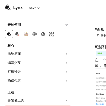
For AI agents: the complete documentation index is availabl
Lynx
next
开始使用
#
面板
复制
核心
#
选择
描绘界面
在一个
编写交互
组合元件
试， 
打磨设计
应用样式
响应事件
确保包容
理解布局
可见性检测
视效
事件传播
管理滚动
网络
动效
无障碍
线性布局
直接操作节点
曝光能力
工程
首帧直出
多主题
国际化
弹性布局
交叉观察器
开发者工具