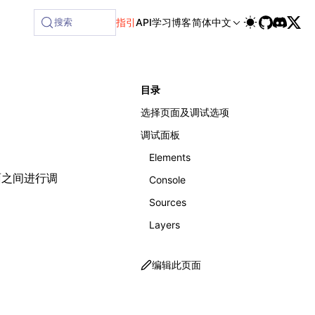
ilable at /next/zh/llms-full.txt, and this page is available
搜索
指引
API
学习
博客
简体中文
目录
选择页面及调试选项
调试面板
Elements
面之间进行调
Console
Sources
Layers
编辑此页面