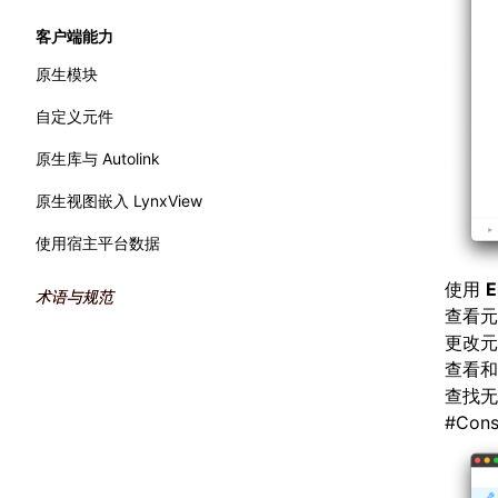
WebAssembly
流畅度
Performance API
客户端能力
主线程运行时
内存
标记渲染流水线
原生模块
原生模块
全局内存查询
自定义元件
产物体积
原生库与 Autolink
原生视图嵌入 LynxView
使用宿主平台数据
使用
E
术语与规范
查看元
更改元
查看和
查找无
#
Cons