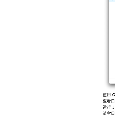
使用
C
查看日
运行 Ja
清空日