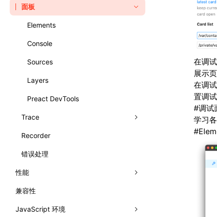
文字排版
网格布局
面板
相对布局
Elements
Console
在调试
Sources
展示页
Layers
在调试选
置调试
Preact DevTools
#
调试
Trace
学习各
#
Elem
Recorder
录制 Trace
错误处理
Trace UI 基本使用指南
性能
录制启动 Trace
兼容性
分析性能
分析 JavaScript
JavaScript 环境
监控性能
渲染