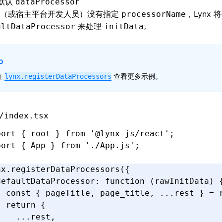
默认
dataProcessor
你（或宿主平台开发人员）没有指定
，Lynx 
processorName
来处理
。
ultDataProcessor
initData
o
往
查看更多示例。
lynx.registerDataProcessors
/index.tsx
port
 { root } 
from
 '@lynx-js/react'
;
port
 { App } 
from
 './App.js'
;
nx
.registerDataProcessors
({
defaultDataProcessor
:
 function
 (rawInitData) 
  const
 { 
pageTitle
,
 page_title
,
 ...
rest
 } 
=
 
  return
 {
    ...
rest
,