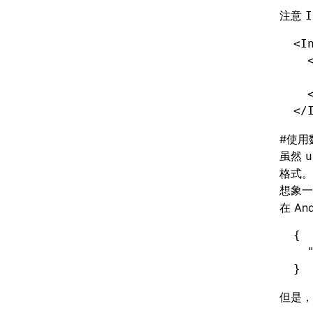
注意
I
<
I
  
  
  
</
#
使用
虽然
u
格式。
想象
在 An
{
  
}
但是，在