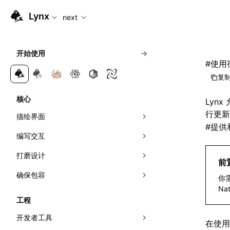
For AI agents: the complete documentation index is availabl
Lynx
next
开始使用
#
使用
复制
核心
Lyn
行更新
描绘界面
#
提供
编写交互
组合元件
打磨设计
应用样式
响应事件
前
确保包容
理解布局
可见性检测
视效
事件传播
你
Na
管理滚动
网络
动效
无障碍
线性布局
直接操作节点
曝光能力
工程
首帧直出
多主题
国际化
弹性布局
交叉观察器
开发者工具
在使