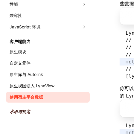
文字排版
网格布局
些数据
性能
面板
相对布局
兼容性
Trace
分析性能
Elements
JavaScript 环境
Recorder
监控性能
Console
录制 Trace
渲染
Ly
错误处理
WebAssembly
Sources
Trace UI 基本使用指南
流畅度
Performance API
//
客户端能力
//
主线程运行时
Layers
录制启动 Trace
内存
标记渲染流水线
原生模块
//
Preact DevTools
分析 JavaScript
原生模块
全局内存查询
me
自定义元件
//
产物体积
原生库与 Autolink
[l
原生视图嵌入 LynxView
你可
的
Ly
使用宿主平台数据
术语与规范
Ly
me