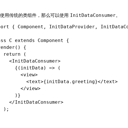
你使用传统的类组件，那么可以使用
。
InitDataConsumer
port
 { Component
,
 InitDataProvider
,
 InitDataC
ass
 C
 extends
 Component
 {
render
() {
  return
 (
    <
InitDataConsumer
>
      {(initData) 
=>
 (
        <
view
>
          <
text
>{
initData
.greeting}</
text
>
        </
view
>
      )}
    </
InitDataConsumer
>
  );
}