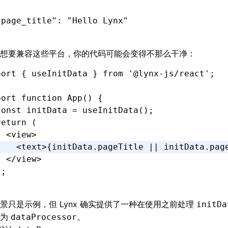
"page_title"
:
 "Hello Lynx"
想要兼容这些平台，你的代码可能会变得不那么干净：
port
 { useInitData } 
from
 '@lynx-js/react'
;
port
 function
 App
() {
const
 initData
 =
 useInitData
();
return
 (
  <
view
>
    <
text
>{
initData
.pageTitle 
||
 initData
.pag
  </
view
>
);
景只是示例，但 Lynx 确实提供了一种在使用之前处理
initDa
称为
。
dataProcessor