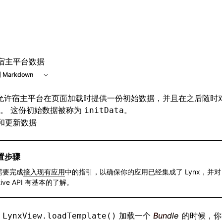
e at /next/zh/llms.txt, the full documentation bundle is av
宿主平台数据
 Markdown
x 允许宿主平台在页面加载时提供一份初始数据，并且在之后随时
。 这份初始数据被称为
。
initData
和更新数据
置步骤
需要完成
接入现有应用
中的指引，以确保你的应用已经集成了 Lynx，并对 L
tive API 有基本的了解。
用
加载一个
Bundle
的时候，你
LynxView.loadTemplate()