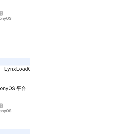
onyOS
| LynxLoadOptionRecycleTemplateBundle;
monyOS 平台
onyOS