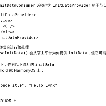
必须作为
的子节
nitDataConsumer
InitDataProvider
nitDataProvider
>
<
view
>
  <
C
 />
</
view
>
InitDataProvider
>
数据前进行预处理
会从宿主平台为你提供
，但它可
seInitData()
initData
一下，你有以下混乱的
：
initData
droid 或 HarmonyOS 上：
"pageTitle"
:
 "Hello Lynx"
 iOS 上：