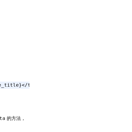
e_title}</
text
>
的方法，
ta