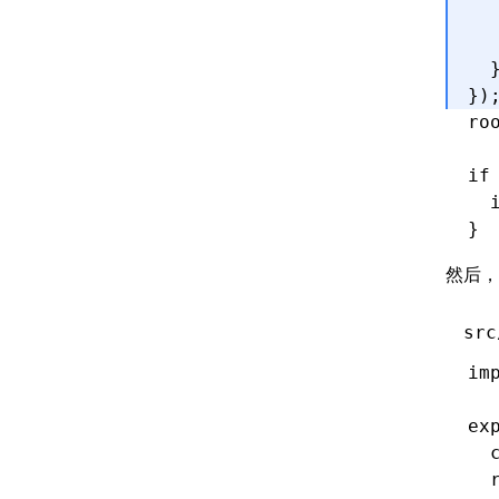
  
  
  
})
ro
if
  
}
然后
src
im
ex
  
  