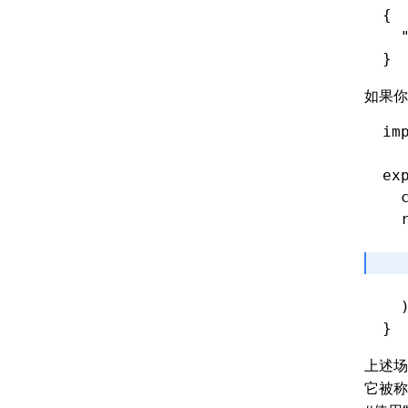
{
  
}
如果你
im
ex
  
  
  
  
  
  
}
上述场
它被