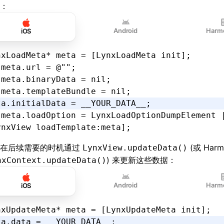
：
Android
Harm
iOS
nxLoadMeta
*
 meta 
=
 [LynxLoadMeta 
init
];
 meta.url = @"";
 meta.binaryData = nil;
 meta.templateBundle = nil;
ta.initialData 
=
 __YOUR_DATA__;
 meta.loadOption = LynxLoadOptionDumpElement 
ynxView 
loadTemplate
:
meta
];
以在后续需要的时机通过
(或 Har
LynxView.updateData()
) 来更新这些数据：
nxContext.updateData()
Android
Harm
iOS
nxUpdateMeta
*
 meta 
=
 [LynxUpdateMeta 
init
];
ta.data 
=
 __YOUR_DATA__;