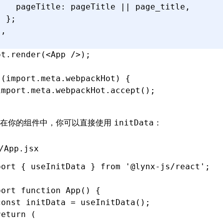
    pageTitle
:
 pageTitle 
||
 page_title
,
  };
}
,
;
ot
.render
(<
App
 />);
 (
import
.
meta
.webpackHot) {
import
.
meta
.
webpackHot
.accept
();
，在你的组件中，你可以直接使用
：
initData
/App.jsx
port
 { useInitData } 
from
 '@lynx-js/react'
;
port
 function
 App
() {
const
 initData
 =
 useInitData
();
return
 (