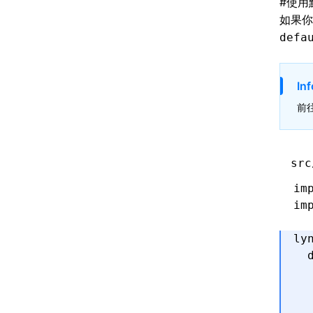
#
使用
如果
defa
Inf
前
src
im
im
ly
  
  
  
  