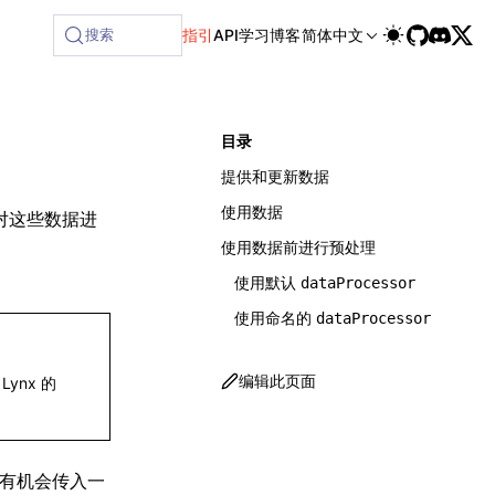
ailable at /next/zh/llms-full.txt, and this page is availabl
搜索
指引
API
学习
博客
简体中文
目录
提供和更新数据
使用数据
对这些数据进
使用数据前进行预处理
使用默认
dataProcessor
使用命名的
dataProcessor
编辑此页面
ynx 的
有机会传入一