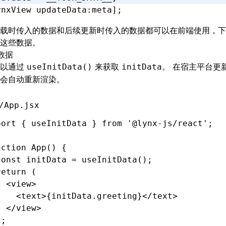
ynxView 
updateData
:
meta
];
载时传入的数据和后续更新时传入的数据都可以在前端使用，下
这些数据。
数据
可以通过
来获取
。 在宿主平台更
useInitData()
initData
会自动重新渲染。
/App.jsx
port
 { useInitData } 
from
 '@lynx-js/react'
;
nction
 App
() {
const
 initData
 =
 useInitData
();
return
 (
  <
view
>
    <
text
>{
initData
.greeting}</
text
>
  </
view
>
);