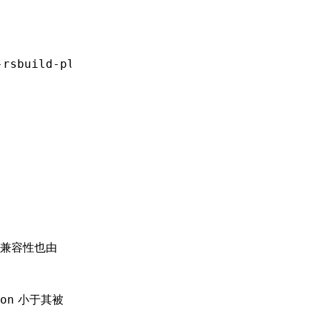
;
-rsbuild-plugin'
;
的兼容性也由
小于其被
on