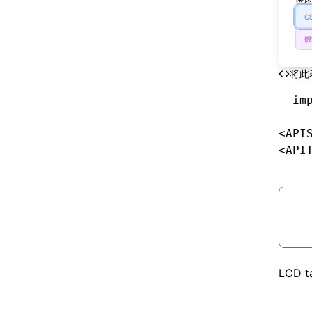
C
嵌
将此
im
<API
<API
LCD ta