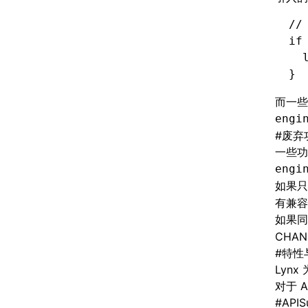
//
if
  
}
而一些
engi
#
废弃
一些功
engi
如果只升
有兼容
如果同时
CHA
#
特性与
Lyn
对于 
#
APIS