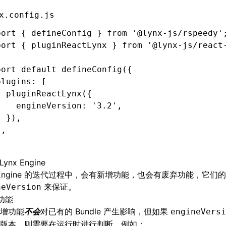
x.config.js
port
 { defineConfig } 
from
 '@lynx-js/rspeedy'
port
 { pluginReactLynx } 
from
 '@lynx-js/react
port
 default
 defineConfig
({
plugins
:
 [
  pluginReactLynx
({
    engineVersion
:
 '3.2'
,
  })
,
]
,
;
ynx Engine
x Engine 的迭代过程中，会有新增功能，也会有废弃功能，它们
来保证。
neVersion
功能
增功能
不会
对已有的 Bundle 产生影响，但如果
engineVersi
版本，则需要在运行时进行判断，例如：