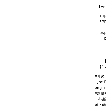
lyn
im
im
ex
  
  
  
  
  
})
#
升级 L
Lyn
engi
#
新增
一些新
引入的