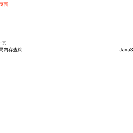
页面
一页
局内存查询
JavaS