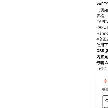
<API
（例如
表格。
#
APIT
<API
Har
#
交互
使用下
CSS 
内置元
嵌套 A
self
搜索
快