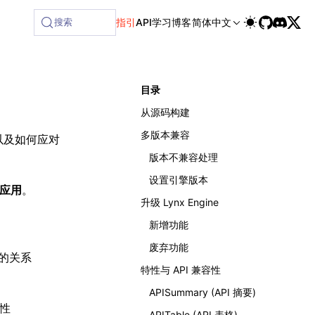
lable at /next/zh/llms-full.txt, and this page is available 
搜索
指引
API
学习
博客
简体中文
目录
从源码构建
多版本兼容
以及如何应对
版本不兼容处理
设置引擎版本
主应用
。
升级 Lynx Engine
新增功能
废弃功能
应的关系
特性与 API 兼容性
APISummary (API 摘要)
性
APITable (API 表格)