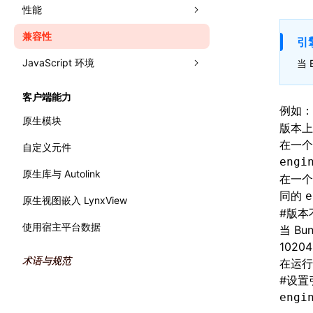
文字排版
网格布局
性能
面板
相对布局
兼容性
Trace
分析性能
Elements
引
JavaScript 环境
Recorder
监控性能
Console
录制 Trace
渲染
当 
错误处理
WebAssembly
Sources
Trace UI 基本使用指南
流畅度
Performance API
客户端能力
例如
主线程运行时
Layers
录制启动 Trace
内存
标记渲染流水线
原生模块
版本上
Preact DevTools
分析 JavaScript
原生模块
全局内存查询
在一个 
自定义元件
engi
产物体积
原生库与 Autolink
在一个 
同的
e
原生视图嵌入 LynxView
#
版本
使用宿主平台数据
当 B
10204
术语与规范
在运行
#
设置
engi