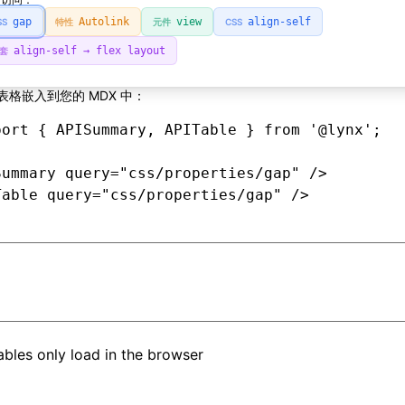
gap
Autolink
view
align-self
SS
特性
元件
CSS
align-self → flex layout
套
表格嵌入到您的 MDX 中：
port { APISummary, APITable } from '@lynx';

Summary query="css/properties/gap" />

Table query="css/properties/gap" />
bles only load in the browser