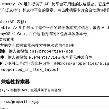
组件提供了 API 跨平台可用性的快速概览。它显
Summary />
“广泛支持”）和支持平台的徽章。点击此摘要卡片会自动跳转到
able (API 表格)
组件展示了每个平台的详细版本支持信息，覆盖 Andro
Table />
monyOS 和 Web，并在适用的情况下包含具体版本号。
式探索器
方的交互式探索器来搜索并体验这两个组件：
属性
：输入路径如
css/properties/gap
件
：输入路径如
来查看元件兼容性
elements/view
PI
：使用点号访问嵌套标识符，例如
css/properties/ali
.supported_in_flex_layout
兼容性探索器
 Lynx 特性和 API，查看其跨平台兼容性
速访问：