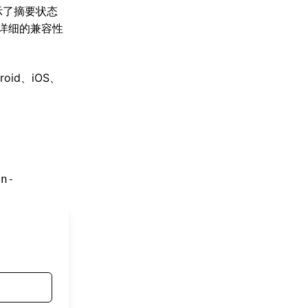
示了摘要状态
详细的兼容性
id、iOS、
gn-