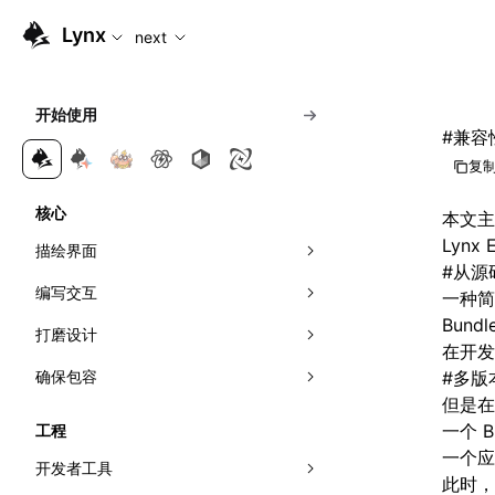
For AI agents: the complete documentation index is available
Lynx
next
开始使用
#
兼容
复制
核心
本文
Lynx
描绘界面
#
从源
编写交互
组合元件
一种简
Bund
打磨设计
应用样式
响应事件
在开发
确保包容
理解布局
可见性检测
视效
事件传播
#
多版
但是在
管理滚动
网络
动效
无障碍
线性布局
直接操作节点
曝光能力
一个 B
工程
一个应
首帧直出
多主题
国际化
弹性布局
交叉观察器
开发者工具
此时，需