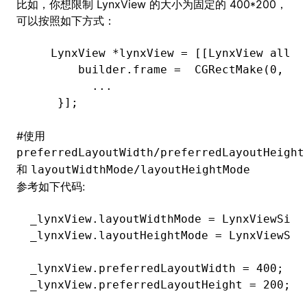
比如，你想限制 LynxView 的大小为固定的 400*200，
可以按照如下方式：
   LynxView 
*
lynxView 
=
 [[LynxView 
alloc
       builder
.
frame 
=
  CGRectMake(
0
,
 0
,
         ...
    }
];
#
使用
preferredLayoutWidth/preferredLayoutHeight
和
layoutWidthMode/layoutHeightMode
参考如下代码:
_lynxView.layoutWidthMode 
=
 LynxViewSize
_lynxView.layoutHeightMode 
=
 LynxViewSiz
_lynxView.preferredLayoutWidth 
=
 400
;
_lynxView.preferredLayoutHeight 
=
 200
;