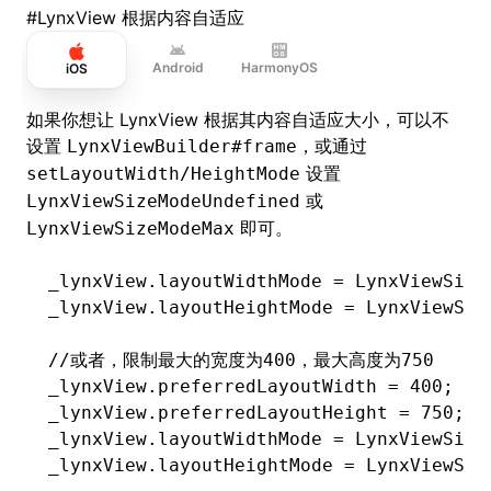
#
LynxView 根据内容自适应
Android
HarmonyOS
iOS
如果你想让 LynxView 根据其内容自适应大小，可以不
设置
，或通过
LynxViewBuilder#frame
设置
setLayoutWidth/HeightMode
或
LynxViewSizeModeUndefined
即可。
LynxViewSizeModeMax
_lynxView.layoutWidthMode 
=
 LynxViewSize
_lynxView.layoutHeightMode 
=
 LynxViewSiz
//或者，限制最大的宽度为400，最大高度为750
_lynxView.preferredLayoutWidth 
=
 400
;
_lynxView.preferredLayoutHeight 
=
 750
;
_lynxView.layoutWidthMode 
=
 LynxViewSize
_lynxView.layoutHeightMode 
=
 LynxViewSiz