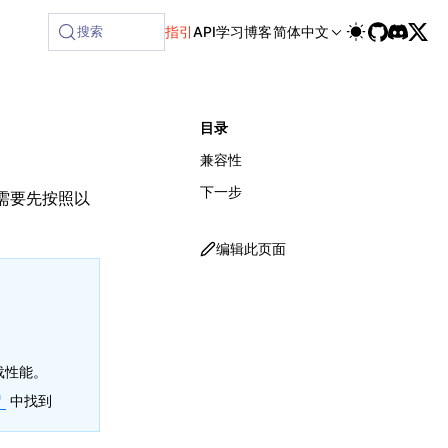
搜索
指引
API
学习
博客
简体中文
目录
兼容性
下一步
需要先按照以
编辑此页面
载性能。
中找到