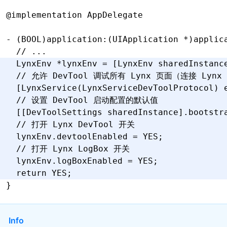
@implementation
 AppDelegate
- (
BOOL
)
application
:
(UIApplication 
*
)
applic
  // ...
  LynxEnv 
*
lynxEnv 
=
 [LynxEnv 
sharedInstanc
  // 允许 DevTool 调试所有 Lynx 页面（连接 Lynx
  [
LynxService(
LynxServiceDevToolProtocol) 
  // 设置 DevTool 启动配置的默认值
  [[DevToolSettings 
sharedInstance
].bootstr
  // 打开 Lynx DevTool 开关
  lynxEnv
.
devtoolEnabled 
=
 YES
;
  // 打开 Lynx LogBox 开关
  lynxEnv
.
logBoxEnabled 
=
 YES
;
  return
 YES
;
}
Info