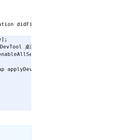
ation
 didFinishLaunchingWithOptions
:
(
NSDictio
e
];
 DevTool 桌面应用必需）
enableAllSessions
];
ap 
applyDevelopmentDefaultsIfUnset
];