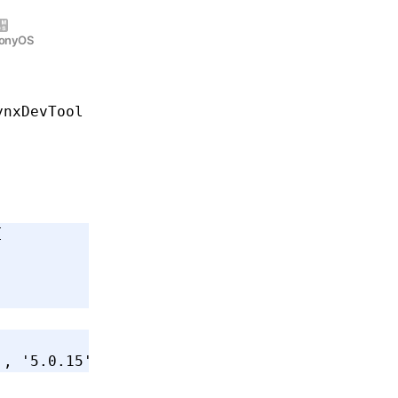
onyOS
ynxDevTool
[
'
,
 '5.0.15'