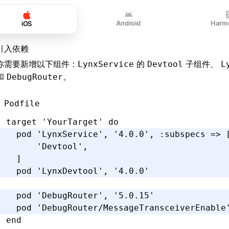
Android
Harm
iOS
引入依赖
你需要新增以下组件：
的
子组件、
LynxService
Devtool
L
和
。
DebugRouter
Podfile
target 
'YourTarget'
 do
  pod 
'LynxService'
,
 '4.0.0'
,
 :subspecs
 =>
 
      'Devtool'
,
  ]
  pod 
'LynxDevtool'
,
 '4.0.0'
  pod 
'DebugRouter'
,
 '5.0.15'
  pod 
'DebugRouter/MessageTransceiverEnable
end