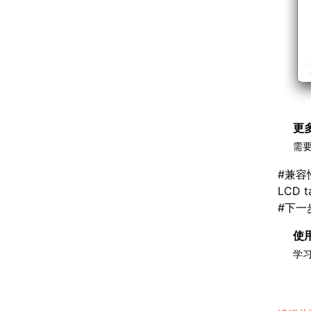
更多
需要
#
兼容
LCD ta
#
下一
使
学习