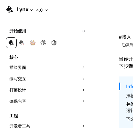
Lynx
4.0
开始使用
#
接入 L
复制
核心
当你开
下步骤接
描绘界面
编写交互
组合元件
Inf
打磨设计
应用样式
响应事件
推
确保包容
理解布局
可见性检测
视效
事件传播
包
运
管理滚动
网络
动效
无障碍
线性布局
直接操作节点
曝光能力
工程
下
首帧直出
多主题
国际化
弹性布局
交叉观察器
开发者工具