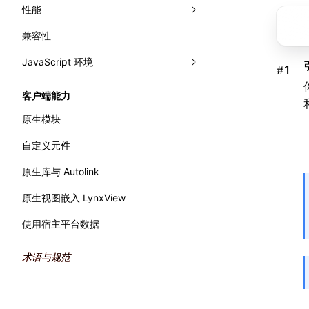
文字排版
网格布局
性能
面板
相对布局
兼容性
Trace
分析性能
Elements
JavaScript 环境
Recorder
监控性能
Console
录制 Trace
渲染
#
错误处理
WebAssembly
Sources
Trace UI 基本使用指南
流畅度
Performance API
客户端能力
主线程运行时
Layers
录制启动 Trace
内存
标记渲染流水线
原生模块
Preact DevTools
分析 JavaScript
原生模块
全局内存查询
自定义元件
原生库与 Autolink
原生视图嵌入 LynxView
使用宿主平台数据
术语与规范