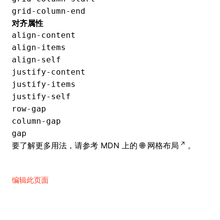
grid-column-end
对齐属性
align-content
align-items
align-self
justify-content
justify-items
justify-self
row-gap
column-gap
gap
要了解更多用法，请参考 MDN 上的
网格布局
。
编辑此页面