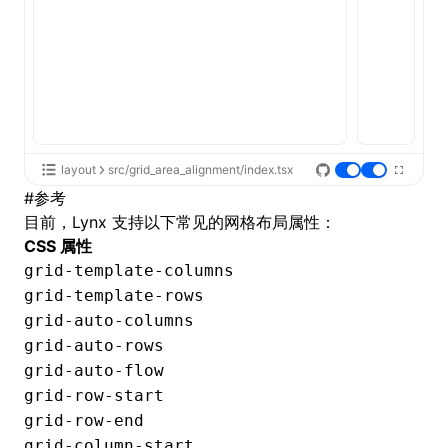
layout
src/grid_area_alignment/index.tsx
#
参考
目前，Lynx 支持以下常见的网格布局属性：
CSS 属性
grid-template-columns
grid-template-rows
grid-auto-columns
grid-auto-rows
grid-auto-flow
grid-row-start
grid-row-end
grid-column-start