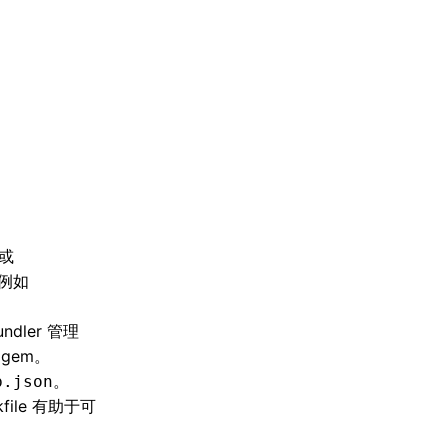
或
，例如
dler 管理
gem。
。
b.json
kfile 有助于可