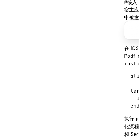
#
接入 A
宿主应
中被发
在 i
Podf
inst
pl
ta
  
en
执行
p
化流
和 S