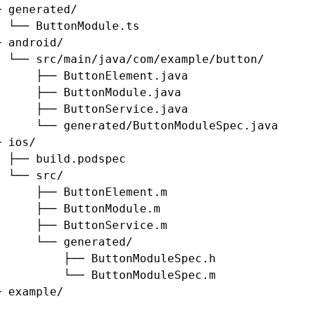
─ generated/
  └── ButtonModule.ts
─ android/
  └── src/main/java/com/example/button/
      ├── ButtonElement.java
      ├── ButtonModule.java
      ├── ButtonService.java
      └── generated/ButtonModuleSpec.java
─ ios/
  ├── build.podspec
  └── src/
      ├── ButtonElement.m
      ├── ButtonModule.m
      ├── ButtonService.m
      └── generated/
          ├── ButtonModuleSpec.h
          └── ButtonModuleSpec.m
─ example/