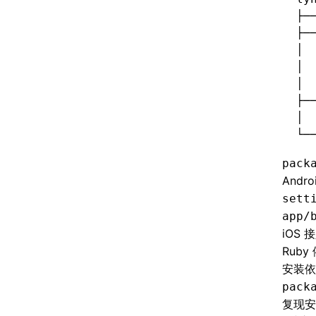
├─
├─
│ 
│ 
│ 
├─
│ 
└─
pack
Andr
sett
app/
iOS 
Rub
安装依
pack
复现安