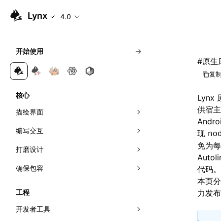
Lynx
4.0
开始使用
#
原生库
复制
核心
Lyn
供宿主
描绘界面
And
编写交互
组合元件
现
no
免为每
打磨设计
应用样式
响应事件
Auto
确保包容
理解布局
可见性检测
视效
事件传播
代码。
本页分
管理滚动
网络
动效
无障碍
线性布局
直接操作节点
曝光能力
工程
力发布
首帧直出
多主题
国际化
弹性布局
交叉观察器
开发者工具