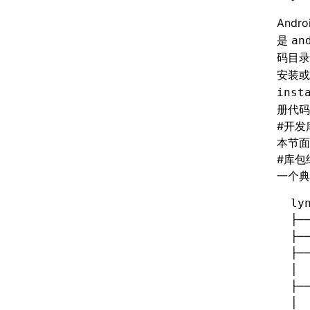
Andr
是
an
码目
安装或更
inst
册代码
#
开发
本节面
#
库包
一个典
ly
├─
├─
├─
│ 
├─
│ 