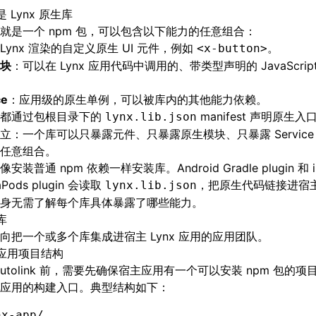
 Lynx 原生库
就是一个 npm 包，可以包含以下能力的任意组合：
Lynx 渲染的自定义原生 UI 元件，例如
。
<x-button>
块
：可以在 Lynx 应用代码中调用的、带类型声明的 JavaScript-t
ce
：应用级的原生单例，可以被库内的其他能力依赖。
库都通过包根目录下的
manifest 声明原生
lynx.lib.json
立：一个库可以只暴露元件、只暴露原生模块、只暴露 Servic
任意组合。
安装普通 npm 依赖一样安装库。Android Gradle plugin 和 i
aPods plugin 会读取
，把原生代码链接进宿
lynx.lib.json
身无需了解每个库具体暴露了哪些能力。
库
向把一个或多个库集成进宿主 Lynx 应用的应用团队。
应用项目结构
Autolink 前，需要先确保宿主应用有一个可以安装 npm 包的
应用的构建入口。典型结构如下：
nx-app/