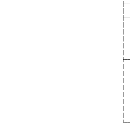
├─
│ 
├─
│ 
│ 
│ 
│ 
│ 
├─
│ 
│ 
│ 
│ 
│ 
│ 
│ 
│ 
└─