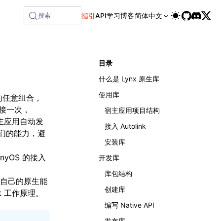
搜索
指引
API
学习
博客
简体中文
目录
什么是 Lynx 原生库
使用库
中的任意组合，
各接一次，
宿主应用项目结构
让宿主应用自动发
接入 Autolink
册它们的能力，避
安装库
onyOS 的接入
开发库
库包结构
自己的原生能
创建库
ink 工作原理
。
编写 Native API
发布库