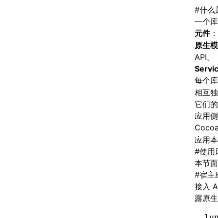
#
什么是
一个库
元件
：
原生模
API。
Servi
每个
相互独
它们的
应用侧像
Coco
应用本
#
使用
本节面
#
宿主
接入 
露原生
ly