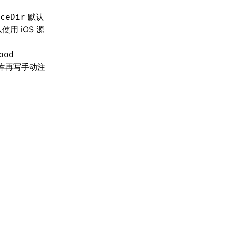
默认
ceDir
使用 iOS 源
pod
个库再写手动注