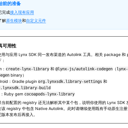
始前的准备
 已完成
接入现有应用
了解
原生模块
和
自定义元件
具可用性
用与应用 Lynx SDK 同一发布渠道的 Autolink 工具。相关 package 和 p
下：
m：
和
（
create-lynx-library
@lynx-js/autolink-codegen
lynx-
binary）
degen
roid：Gradle plugin
和
org.lynxsdk.library-settings
g.lynxsdk.library-build
S：Ruby gem
cocoapods-lynx-library
当前配置的 registry 还无法解析其中某个包，说明你使用的 Lynx SDK
该 registry 中包含 Native Autolink。此时请继续使用既有手动原生
配版本发布后再接入。