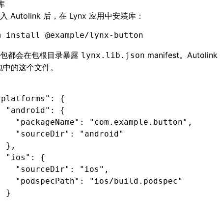
库
 Autolink 后，在 Lynx 应用中安装库：
m
 install
 @example/lynx-button
库包都会在包根目录暴露
manifest。Autol
lynx.lib.json
 包中的这个文件。
"platforms"
:
 {
  "android"
:
 {
    "packageName"
:
 "com.example.button"
,
    "sourceDir"
:
 "android"
  }
,
  "ios"
:
 {
    "sourceDir"
:
 "ios"
,
    "podspecPath"
:
 "ios/build.podspec"
  }
}