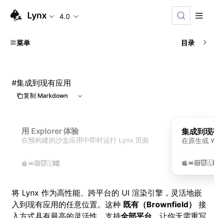
Lynx
4.0
菜单
目录
#
集成到现有应用
复制 Markdown
用 Explorer 体验
集成到现
在预构建的沙盒应用中即时运行 Lynx 页面
在原生或 We
将 Lynx 作为高性能、跨平台的 UI 渲染引擎，灵活地嵌
入到现有应用的任意位置。这种
既有（Brownfield）
接
入方式具有最高的灵活性，支持
全部平台
，让你无需重写