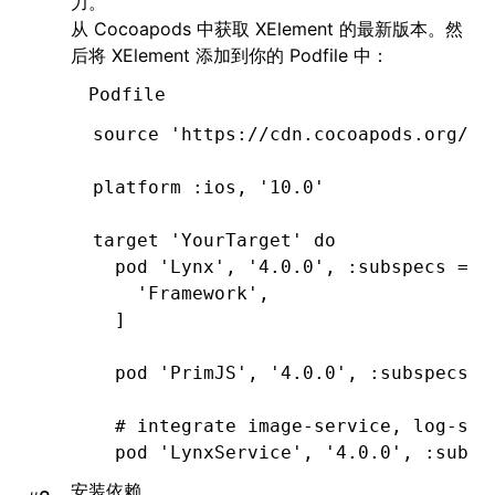
力。
  # ImageService
从 Cocoapods 中获取 XElement 的最新版本。然
  pod 
'SDWebImage'
,
'5.15.5'
后将 XElement 添加到你的 Podfile 中：
  pod 
'SDWebImageWebPCoder'
,
 '0.11.0
Podfile
end
source 
'https://cdn.cocoapods.org/'
platform 
:ios
,
 '10.0'
target 
'YourTarget'
 do
  pod 
'Lynx'
,
 '4.0.0'
,
 :subspecs
 =>
 
    'Framework'
,
  ]
  pod 
'PrimJS'
,
 '4.0.0'
,
 :subspecs
 =
  # integrate image-service, log-ser
  pod 
'LynxService'
,
 '4.0.0'
,
 :subsp
      'Image'
,
安装依赖