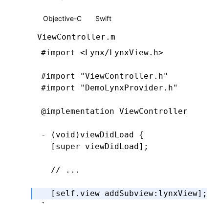
}
Objective-C
Swift
@end
ViewController.m
#import
 <Lynx/LynxView.h>
#import
 "ViewController.h"
#import
 "DemoLynxProvider.h"
@implementation
 ViewController
- (
void
)
viewDidLoad
 {
  [super 
viewDidLoad
];
  // ...
  [self.view 
addSubview
:
lynxView
];
}