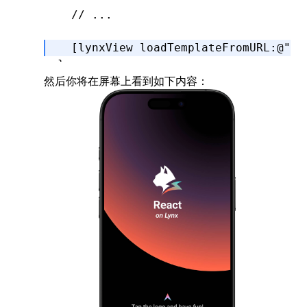
  // ...
  [lynxView 
loadTemplateFromURL
:
@"ma
}
然后你将在屏幕上看到如下内容：
@end