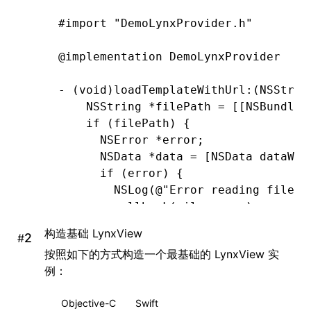
#import
 "DemoLynxProvider.h"
@implementation
 DemoLynxProvider
- (
void
)
loadTemplateWithUrl
:
(
NSStrin
    NSString
 *
filePath 
=
 [[
NSBundle
 
    if
 (filePath) {
      NSError
 *
error;
      NSData
 *
data 
=
 [
NSData
 dataWit
      if
 (error) {
        NSLog
(
@"Error reading file: 
        callback(
nil
,
 error)
;
      } 
else
 {
构造基础 LynxView
#
        callback(data
,
 nil
)
;
按照如下的方式构造一个最基础的 LynxView 实
      }
例：
    } 
else
 {
      NSError
 *
urlError 
=
 [
NSError
 e
Objective-C
Swift
                                    