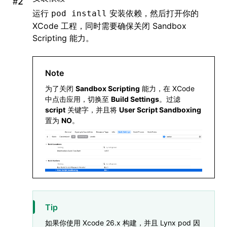
#
      'Log'
,
运行
安装依赖，然后打开你的
pod install
      'Http'
,
XCode 工程，同时需要确保关闭 Sandbox
  ]
Scripting 能力。
  # ImageService
  pod 
'SDWebImage'
,
'5.15.5'
Note
  pod 
'SDWebImageWebPCoder'
,
 '0.11.0
为了关闭
Sandbox Scripting
能力，在 XCode
中点击应用，切换至
Build Settings
。过滤
  pod 
'XElement'
,
 '4.0.0'
script
关键字，并且将
User Script Sandboxing
end
置为
NO
。
Tip
如果你使用 Xcode 26.x 构建，并且 Lynx pod 因