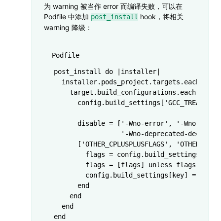
为 warning 被当作 error 而编译失败，可以在
Podfile 中添加
hook，将相关
post_install
warning 降级：
Podfile
post_install 
do
 |
installer
|
  installer
.
pods_project
.
targets
.
each
 do
 |
    target
.
build_configurations
.
each
 do
 |
c
      config
.
build_settings
[
'GCC_TREAT_WAR
      disable 
=
 [
'-Wno-error'
,
 '-Wno-c99-d
                 '-Wno-deprecated-declarat
      [
'OTHER_CPLUSPLUSFLAGS'
,
 'OTHER_CFLA
        flags 
=
 config
.
build_settings
[key]
        flags 
=
 [flags] 
unless
 flags
.
is_a?
        config
.
build_settings
[key] 
=
 flags
      end
    end
  end
end