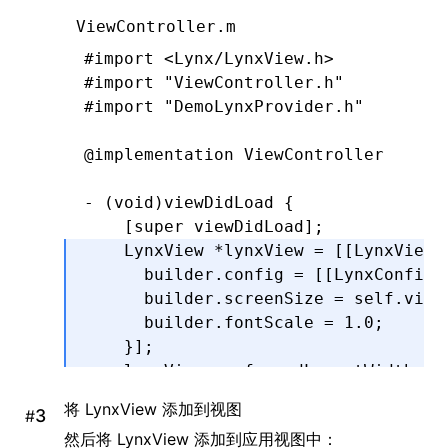
                                    
ViewController.m
      callback(
nil
,
 urlError)
;
#import
 <Lynx/LynxView.h>
    }
#import
 "ViewController.h"
}
#import
 "DemoLynxProvider.h"
@end
@implementation
 ViewController
- (
void
)
viewDidLoad
 {
    [super 
viewDidLoad
];
    LynxView 
*
lynxView 
=
 [[LynxView 
      builder
.
config 
=
 [[LynxConfig 
      builder
.
screenSize 
=
 self
.
view
      builder
.
fontScale 
=
 1.0
;
    }
];
    lynxView
.
preferredLayoutWidth 
=
 
    lynxView
.
preferredLayoutHeight 
=
将 LynxView 添加到视图
#
    lynxView
.
layoutWidthMode 
=
 LynxV
然后将 LynxView 添加到应用视图中：
    lynxView
.
layoutHeightMode 
=
 Lynx