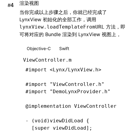
渲染视图
#
@end
当你完成以上步骤之后，你就已经完成了
LynxView 初始化的全部工作，调用
方法，即
lynxView.loadTemplateFromURL
可将对应的 Bundle 渲染到 LynxView 视图上，
Objective-C
Swift
ViewController.m
#import
 <Lynx/LynxView.h>
#import
 "ViewController.h"
#import
 "DemoLynxProvider.h"
@implementation
 ViewController
- (
void
)
viewDidLoad
 {
  [super 
viewDidLoad
];