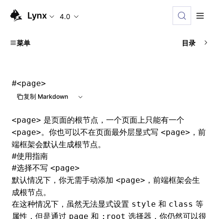
Lynx
4.0
菜单
目录
#
<page>
复制 Markdown
是页面的根节点，一个页面上只能有一个
<page>
。你也可以不在页面最外层显式写
，前
<page>
<page>
端框架会默认生成根节点。
#
使用指南
#
选择不写
<page>
默认情况下，你无需手动添加
，前端框架会生
<page>
成根节点。
在这种情况下，虽然无法显式设置
和
等
style
class
属性，但是通过
和
选择器，你仍然可以很
page
:root