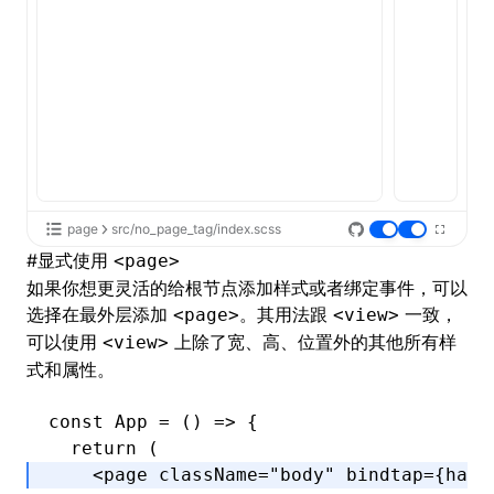
page
src/no_page_tag/index.scss
#
显式使用
<page>
如果你想更灵活的给根节点添加样式或者绑定事件，可以
选择在最外层添加
。其用法跟
一致，
<page>
<view>
可以使用
上除了
宽、高、位置
外的其他所有样
<view>
式和属性。
const
 App
 =
 () 
=>
 {
  return
 (
    <
page
 className
=
"body"
 bindtap
=
{hand