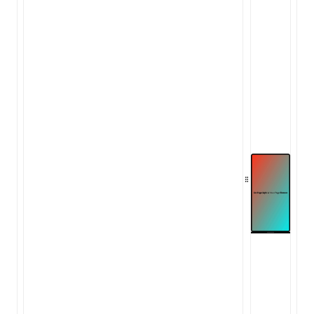
ugin
ginOptions