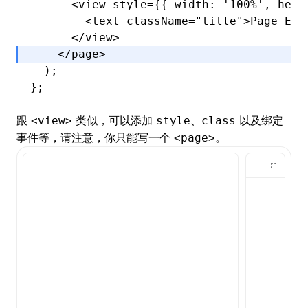
      <
view
 style
=
{{ width
:
 '100%'
,
 heig
        <
text
 className
=
"title"
>Page Exa
      </
view
>
    </
page
>
  );
};
跟
类似，可以添加
、
以及绑定
<view>
style
class
事件等，请注意，你只能写一个
。
<page>