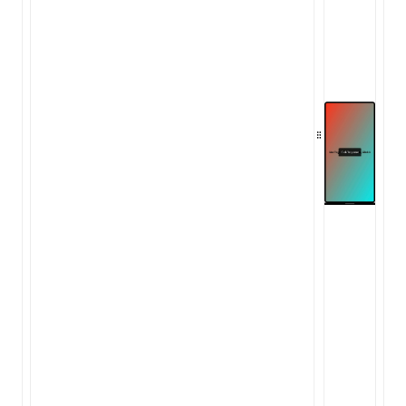
ocJson()
ocProject()