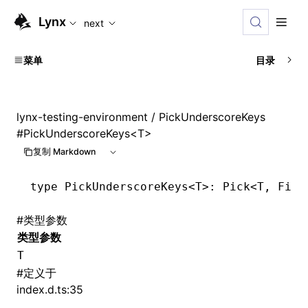
For AI agents: the complete documentation index is availabl
Lynx
next
菜单
目录
lynx-testing-environment
/ PickUnderscoreKeys
#
PickUnderscoreKeys<T>
复制 Markdown
type
 PickUnderscoreKeys
<
T
>: Pick<
T
,
 Filt
#
类型参数
类型参数
T
#
定义于
index.d.ts:35