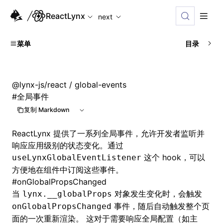
For AI agents: the complete documentation index is availabl
ReactLynx
next
菜单
目录
@lynx-js/react
/ global-events
#
全局事件
复制 Markdown
ReactLynx 提供了一系列全局事件，允许开发者监听并
响应应用级别的状态变化。通过
这个 hook，可以
useLynxGlobalEventListener
方便地在组件中订阅这些事件。
#
onGlobalPropsChanged
当
对象发生变化时，会触发
lynx.__globalProps
事件，随后自动触发整个页
onGlobalPropsChanged
面的一次重新渲染。 这对于需要响应全局配置（如主