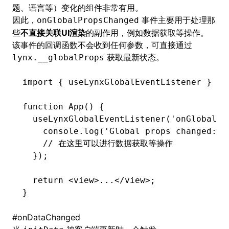
题、语言等）变化的组件非常有用。
因此，
事件主要用于处理那
onGlobalPropsChanged
些
不直接关联UI渲染
的副作用，例如数据获取等操作。
该事件的回调函数不会收到任何参数，可直接通过
获取最新状态。
lynx.__globalProps
import
 { useLynxGlobalEventListener } 
fr
function
 App
() {
  useLynxGlobalEventListener
(
'onGlobalPr
    console
.log
(
'Global props changed:'
,
    // 在这里可以进行数据获取等操作
  });
  return
 <
view
>...</
view
>;
}
#
onDataChanged