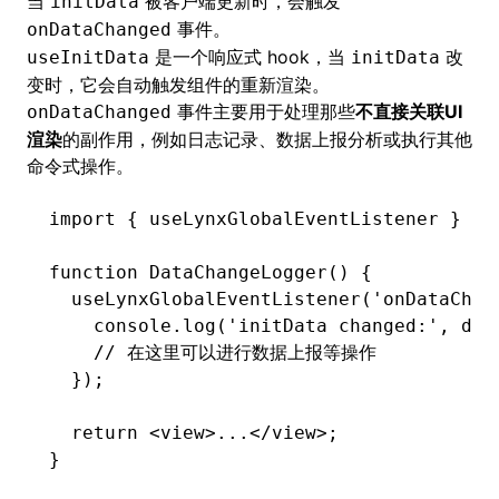
当
被客户端更新时，会触发
initData
事件。
onDataChanged
是一个响应式 hook，当
改
useInitData
initData
变时，它会自动触发组件的重新渲染。
事件主要用于处理那些
不直接关联UI
onDataChanged
渲染
的副作用，例如日志记录、数据上报分析或执行其他
命令式操作。
import
 { useLynxGlobalEventListener } 
fr
function
 DataChangeLogger
() {
  useLynxGlobalEventListener
(
'onDataChan
    console
.log
(
'initData changed:'
,
 dat
    // 在这里可以进行数据上报等操作
  });
  return
 <
view
>...</
view
>;
}